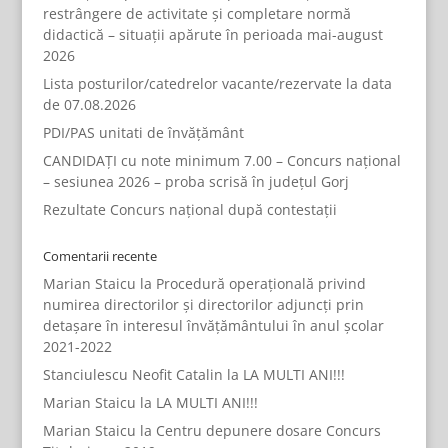
restrângere de activitate și completare normă
didactică – situații apărute în perioada mai-august
2026
Lista posturilor/catedrelor vacante/rezervate la data
de 07.08.2026
PDI/PAS unitati de învățământ
CANDIDAȚI cu note minimum 7.00 – Concurs național
– sesiunea 2026 – proba scrisă în județul Gorj
Rezultate Concurs național după contestații
Comentarii recente
Marian Staicu
la
Procedură operațională privind
numirea directorilor și directorilor adjuncți prin
detașare în interesul învățământului în anul școlar
2021-2022
Stanciulescu Neofit Catalin
la
LA MULTI ANI!!!
Marian Staicu
la
LA MULTI ANI!!!
Marian Staicu
la
Centru depunere dosare Concurs