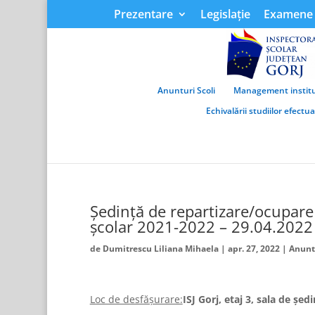
Prezentare
Legislație
Examene 
Anunturi Scoli
Management institu
Echivalării studiilor efectu
Ședință de repartizare/ocupare
școlar 2021-2022 – 29.04.2022
de
Dumitrescu Liliana Mihaela
|
apr. 27, 2022
|
Anuntu
Loc de desfăşurare:
ISJ Gorj, etaj 3, sala de șed