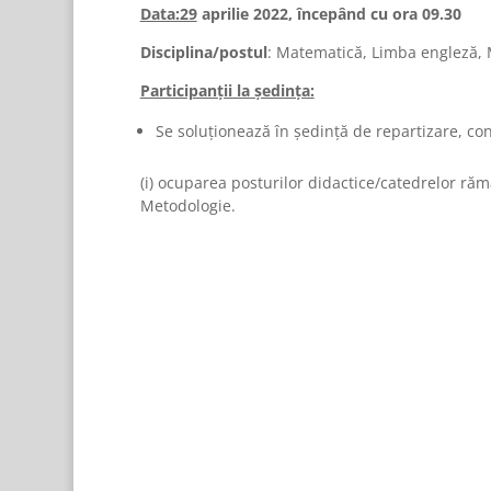
Data:29
aprilie 2022, începând cu ora 09.30
Disciplina/postul
: Matematică, Limba engleză, 
Participanţii la şedinţa:
Se soluționează în ședință de repartizare, co
(i) ocuparea posturilor didactice/catedrelor r
Metodologie.