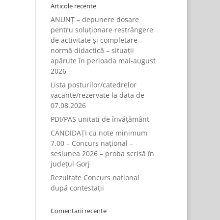
Articole recente
ANUNȚ – depunere dosare
pentru soluționare restrângere
de activitate și completare
normă didactică – situații
apărute în perioada mai-august
2026
Lista posturilor/catedrelor
vacante/rezervate la data de
07.08.2026
PDI/PAS unitati de învățământ
CANDIDAȚI cu note minimum
7.00 – Concurs național –
sesiunea 2026 – proba scrisă în
județul Gorj
Rezultate Concurs național
după contestații
Comentarii recente