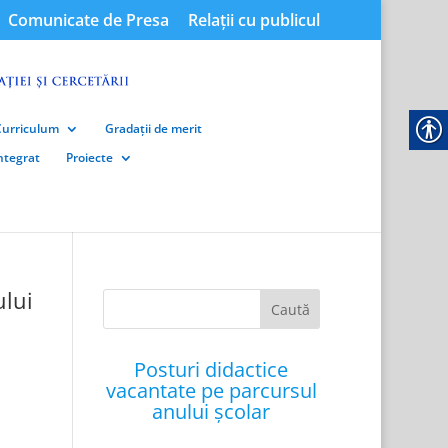
Comunicate de Presa
Relații cu publicul
Curriculum
Gradații de merit
integrat
Proiecte
ului
Posturi didactice
vacantate pe parcursul
anului școlar