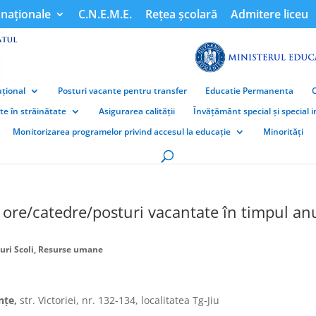
naționale
C.N.E.M.E.
Rețea școlară
Admitere liceu
țional
Posturi vacante pentru transfer
Educatie Permanenta
ate în străinătate
Asigurarea calității
Învățământ special și special 
Monitorizarea programelor privind accesul la educație
Minorități
 ore/catedre/posturi vacantate în timpul an
ri Scoli
,
Resurse umane
ințe,
str. Victoriei, nr. 132-134, localitatea Tg-Jiu