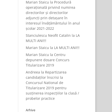
Marian Staicu
la
Procedură
operațională privind numirea
directorilor și directorilor
adjuncți prin detașare în
interesul învățământului în anul
școlar 2021-2022
Stanciulescu Neofit Catalin
la
LA
MULTI ANI!!!
Marian Staicu
la
LA MULTI ANI!!!
Marian Staicu
la
Centru
depunere dosare Concurs
Titularizare 2019
Andreea
la
Repartizarea
candidaților înscrisi la
Concursul National de
Titularizare 2019 pentru
susținerea inspecțiilor la clasă /
probelor practice
Arhive