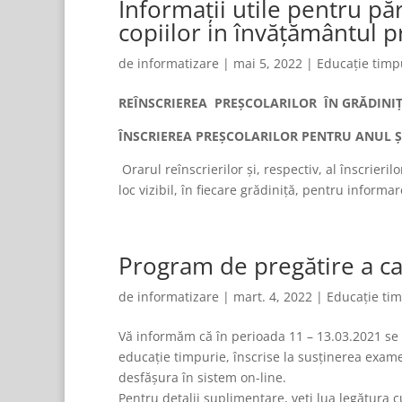
Informații utile pentru păr
copiilor in învățământul 
de
informatizare
|
mai 5, 2022
|
Educație timp
REÎNSCRIEREA PREŞCOLARILOR ÎN GRĂDINIȚE 
ÎNSCRIEREA PREȘCOLARILOR PENTRU ANUL Ş
Orarul reînscrierilor şi, respectiv, al înscrierilo
loc vizibil, în fiecare grădiniță, pentru informar
Program de pregătire a ca
de
informatizare
|
mart. 4, 2022
|
Educație ti
Vă informăm că în perioada 11 – 13.03.2021 se v
educație timpurie, înscrise la susținerea exame
desfășura în sistem on-line.
Pentru detalii suplimentare, veți lua legătura