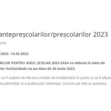
 antepreșcolarilor/preșcolarilor 2023
urie
2023- 14.06.2023
LOR PENTRU ANUL ŞCOLAR 2023-2024 va debuta în data de
lor închein
ându-se pe data de 30 iunie 2023.
 va fi stabilit de fiecare unitate de învățământ în parte şi va fi afișat
ea părinților şi a publicului interesat, inclusiv pe site-ul acesteia.