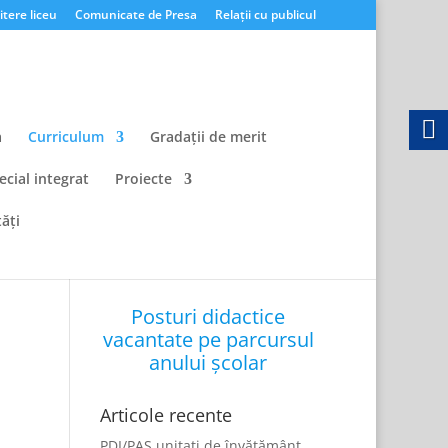
tere liceu
Comunicate de Presa
Relații cu publicul
a
Curriculum
Gradații de merit
ecial integrat
Proiecte
ăți
Posturi didactice
vacantate pe parcursul
anului școlar
Articole recente
PDI/PAS unitati de învățământ