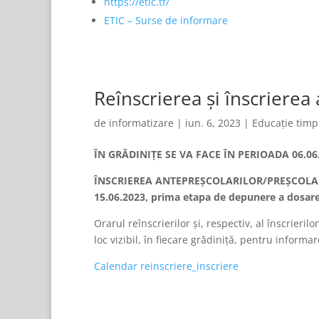
https://etic.tf/
ETIC – Surse de informare
Reînscrierea și înscrierea
de
informatizare
|
iun. 6, 2023
|
Educație timp
ÎN GRĂDINIȚE SE VA FACE ÎN PERIOADA 06.06.
ÎNSCRIEREA ANTEPREȘCOLARILOR/PREȘCOLARI
15.06.2023, prima etapa de depunere a dosare
Orarul reînscrierilor şi, respectiv, al înscrierilor
loc vizibil, în fiecare grădiniță, pentru informar
Calendar reinscriere_inscriere