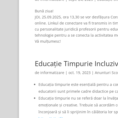
Bună ziua!
JOI, 25.09.2025, ora 13,30 se vor desfășura Co
online. Linkul de conectare va fi transmis in ti
cu personalitate juridică profesorii pentru edu
tehnologie pentru a se conecta la activitatea 
Vă mulțumesc!
Educație Timpurie Incluziv
de
informatizare
|
oct. 19, 2023
|
Anunturi Sco
Educația timpurie este esențială pentru a con
educatorii sunt primele cadre didactice pe car
Educația timpurie nu se referă doar la învățarea
emoționale și creative. Trebuie să acordăm cop
înconjoară și să îi sprijinim în călătoria lor 