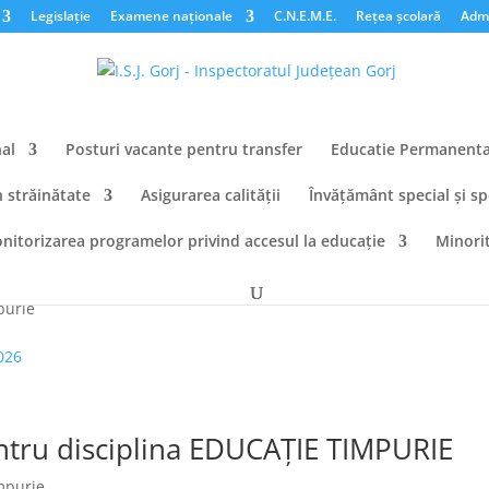
Legislație
Examene naționale
C.N.E.M.E.
Rețea școlară
Admi
al
Posturi vacante pentru transfer
Educatie Permanent
n străinătate
Asigurarea calității
Învățământ special și sp
nitorizarea programelor privind accesul la educație
Minorit
cație timpurie 2025-2026
purie
026
ntru disciplina EDUCAȚIE TIMPURIE
mpurie