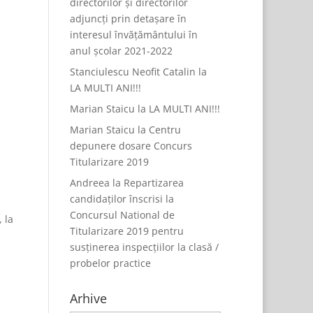
directorilor și directorilor
adjuncți prin detașare în
interesul învățământului în
anul școlar 2021-2022
Stanciulescu Neofit Catalin
la
LA MULTI ANI!!!
Marian Staicu
la
LA MULTI ANI!!!
Marian Staicu
la
Centru
depunere dosare Concurs
Titularizare 2019
Andreea
la
Repartizarea
candidaților înscrisi la
Concursul National de
, la
Titularizare 2019 pentru
susținerea inspecțiilor la clasă /
probelor practice
Arhive