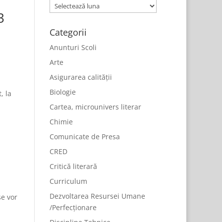
Arhive
3
Categorii
Anunturi Scoli
Arte
Asigurarea calității
Biologie
, la
Cartea, microunivers literar
Chimie
Comunicate de Presa
CRED
Critică literară
Curriculum
Dezvoltarea Resursei Umane
se vor
/Perfecționare