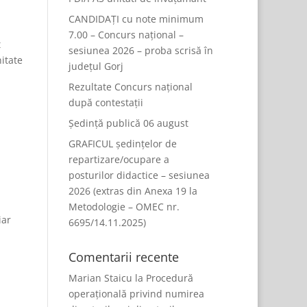
CANDIDAȚI cu note minimum
7.00 – Concurs național –
t
sesiunea 2026 – proba scrisă în
nitate
județul Gorj
Rezultate Concurs național
după contestații
Ședință publică 06 august
GRAFICUL ședințelor de
repartizare/ocupare a
posturilor didactice – sesiunea
2026 (extras din Anexa 19 la
Metodologie – OMEC nr.
iar
6695/14.11.2025)
Comentarii recente
Marian Staicu
la
Procedură
operațională privind numirea