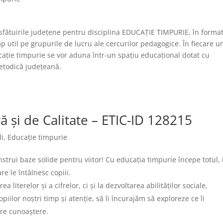
nsfătuirile județene pentru disciplina EDUCAȚIE TIMPURIE, în forma
mp util pe grupurile de lucru ale cercurilor pedagogice. În fiecare u
cație timpurie se vor aduna într-un spațiu educațional dotat cu
metodică județeană.
ă și de Calitate – ETIC-ID 128215
li
,
Educație timpurie
strui baze solide pentru viitor! Cu educația timpurie începe totul, 
e le întâlnesc copiii.
 literelor și a cifrelor, ci și la dezvoltarea abilităților sociale,
iilor noștri timp și atenție, să îi încurajăm să exploreze ce îi
spre cunoaștere.