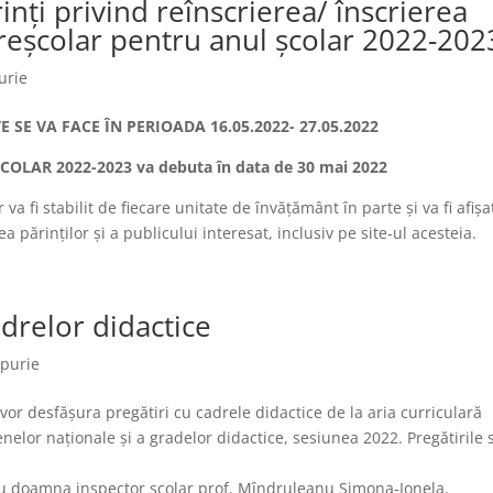
inți privind reînscrierea/ înscrierea
preșcolar pentru anul școlar 2022-202
urie
SE VA FACE ÎN PERIOADA 16.05.2022- 27.05.2022
COLAR 2022-2023 va debuta
în data de 30 mai 2022
r va fi stabilit de fiecare unitate de învățământ în parte şi va fi afișat
ea părinților şi a publicului interesat, inclusiv pe site-ul acesteia.
drelor didactice
mpurie
or desfășura pregătiri cu cadrele didactice de la aria curriculară
nelor naționale și a gradelor didactice, sesiunea 2022. Pregătirile 
 cu doamna inspector școlar prof. Mîndruleanu Simona-Ionela.