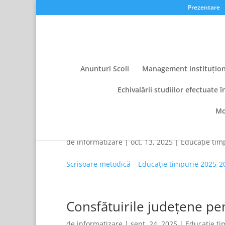
Prezentare
Anunturi Scoli
Management instituțion
Echivalării studiilor efectuate î
Mo
Scrisoare metodică – Edu
de
informatizare
|
oct. 13, 2025
|
Educație tim
Scrisoare metodică – Educație timpurie 2025-2
Consfătuirile județene pe
de
informatizare
|
sept. 24, 2025
|
Educație ti