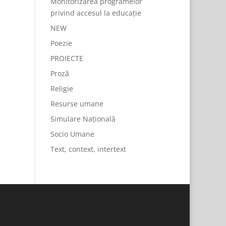
Monitorizarea programelor
privind accesul la educație
NEW
Poezie
PROIECTE
Proză
Religie
Resurse umane
Simulare Națională
Socio Umane
Text, context, intertext