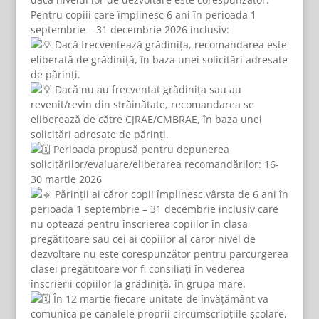
Pentru copiii care împlinesc 6 ani în perioada 1
septembrie – 31 decembrie 2026 inclusiv:
Dacă frecventează grădinița, recomandarea este
eliberată de grădiniță, în baza unei solicitări adresate
de părinți.
Dacă nu au frecventat grădinița sau au
revenit/revin din străinătate, recomandarea se
eliberează de către CJRAE/CMBRAE, în baza unei
solicitări adresate de părinți.
Perioada propusă pentru depunerea
solicitărilor/evaluare/eliberarea recomandărilor: 16-
30 martie 2026
Părinții ai căror copii împlinesc vârsta de 6 ani în
perioada 1 septembrie – 31 decembrie inclusiv care
nu optează pentru înscrierea copiilor în clasa
pregătitoare sau cei ai copiilor al căror nivel de
dezvoltare nu este corespunzător pentru parcurgerea
clasei pregătitoare vor fi consiliați în vederea
înscrierii copiilor la grădiniță, în grupa mare.
În 12 martie fiecare unitate de învățământ va
comunica pe canalele proprii circumscripțiile școlare,