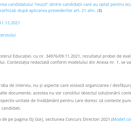
candidatului ’’reușit” dintre candidații care au optat pentru ocu
rarhizați după aplicarea prevederilor art. 21 alin. (
3)
 11.12.2021
terviului
terul Educației, cu nr. 34976/09.11.2021, rezultatul probei de eval
ului. Contestația redactată conform modelului din Anexa nr. 1, se v
roba de interviu, nu și aspecte care vizează organizarea / desfășur
de alte documente, acestea nu vor constitui obiectul soluționării co
respectiv unitate de învățământ pentru care doresc să conteste punc
 candidati.
 de pe pagina ISJ Gorj, sectiunea Concurs Directori 2021.(
Model co