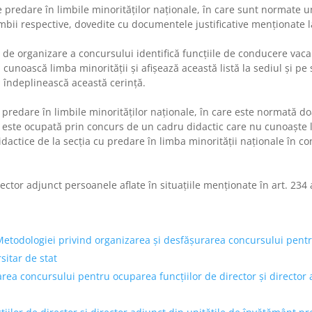
predare în limbile minorităţilor naţionale, în care sunt normate u
imbii respective, dovedite cu documentele justificative menţionate la
a de organizare a concursului identifică funcţiile de conducere vac
 cunoască limba minorităţii şi afişează această listă la sediul şi pe
ă îndeplinească această cerinţă.
redare în limbile minorităţilor naţionale, în care este normată doa
ţie este ocupată prin concurs de un cadru didactic care nu cunoaşte 
actice de la secţia cu predare în limba minorităţii naţionale în cons
or adjunct persoanele aflate în situaţiile menţionate în art. 234 al
todologiei privind organizarea și desfășurarea concursului pentru 
sitar de stat
rea concursului pentru ocuparea funcțiilor de director și director 