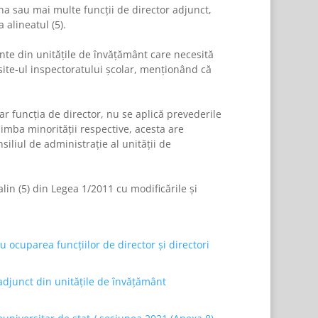
na sau mai multe funcţii de director adjunct,
 alineatul (5)
.
ante din unităţile de învăţământ care necesită
 site-ul inspectoratului şcolar, menţionând că
r funcţia de director, nu se aplică prevederile
limba minorităţii respective, acesta are
iliul de administraţie al unităţii de
in (5) din Legea 1/2011 cu modificările şi
ocuparea funcțiilor de director și directori
adjunct din unitățile de învățământ