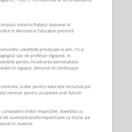
orpului didactic/Palatul Naţional al
cifice în Ministerul Educaţiei prezintă
mulativ, condiţiile prevăzute la
alin. (1) şi
dagogică sau de profesor logoped, în
 valabile pentru încadrarea personalului
ţământ în vigoare, denumit în continuare
centrului şcolar pentru educaţie incluzivă pot
tatul necesar pentru ocuparea unei funcţii
 cunoaşterii limbii respective, dovedită cu
l de numire/transfer/repartizare ca titular pe
orizat în materie.