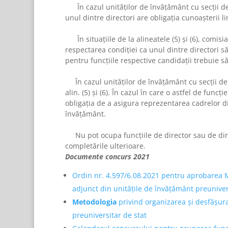
În cazul unităţilor de învăţământ cu secţii de 
unul dintre directori are obligaţia cunoaşterii l
În situaţiile de la
alineatele (5)
şi
(6)
, comisi
respectarea condiţiei ca unul dintre directori să
pentru funcţiile respective candidaţii trebuie s
În cazul unităţilor de învăţământ cu secţii de p
alin. (5)
şi
(6). În cazul în care o astfel de func
obligaţia de a asigura reprezentarea cadrelor did
învăţământ.
Nu pot ocupa funcţiile de director sau de direct
completările ulterioare.
Documente concurs 2021
Ordin nr. 4.597/6.08.2021 pentru aprobarea Me
adjunct din unitățile de învățământ preuniver
Metodologia
privind organizarea și desfășura
preuniversitar de stat