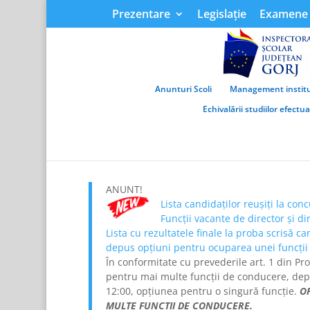
Prezentare
Legislație
Examene 
Anunturi Scoli
Management institu
Echivalării studiilor efectu
ANUNT!
Lista candidaților reușiți la con
Funcții vacante de director și 
Lista cu rezultatele finale la proba scrisă c
depus opțiuni pentru ocuparea unei funcții
În conformitate cu prevederile art. 1 din P
pentru mai multe funcții de conducere, depun/
12:00, opțiunea pentru o singură funcție.
O
MULTE FUNCȚII DE CONDUCERE.