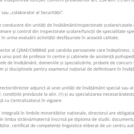
 sau „colaborator al Securităţii”.
conducere din unităţi de învătământ/inspectorate şcolare/casele c
umare şi control din inspectorate şcolare/funcţii de specialitate spe
în urma evaluării activităţii desfăşurate în această calitate.
ctor al CJRAE/CMBRAE pot candida persoanele care îndeplinesc, cu
a unui post de profesor în centre şi cabinete de asistenţă psihope
nele de învăţământ, domeniile şi specializările, probele de concurs
m şi disciplinele pentru examenul naţional de definitivare în învă
or/director adjunct al unei unităţi de învăţământ special sau al 
 condiţiile prevăzute la
alin. (1) şi au specializarea necesară/ates
ă cu Centralizatorul în vigoare.
egrală în limbile minorităţilor naţionale, directorul are obligaţia
a în limba străină/maternă înscrisă pe diploma de studii, documentu
ilor, certificat de competenţe lingvistice eliberat de un centru aut