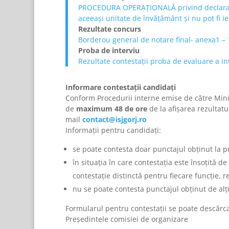
PROCEDURA OPERAȚIONALĂ privind declararea 
aceeași unitate de învățământ și nu pot fi ie
Rezultate concurs
Borderou general de notare final- anexa1 –
Proba de interviu
Rezultate contestații proba de evaluare a in
Informare contestații candidați
Conform Procedurii interne emise de către Minis
de
maximum 48 de ore
de la afișarea rezultat
mail
contact@isjgorj.ro
Informații pentru candidați:
se poate contesta doar punctajul obținut la p
în situația în care contestația este însoțită 
contestație distinctă pentru fiecare funcție, 
nu se poate contesta punctajul obținut de alți
Formularul pentru contestații se poate descărca
Președintele comisiei de organizare