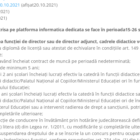
20.10.2021
(afișat20.10.2021)
2021)
021)
crisa pe platforma informatica dedicata se face în perioada15-26
 funcţiei de director sau de director adjunct, cadrele didactice v
diplomă de licenţă sau atestat de echivalare în condiţiile art. 149 a
e;
, având încheiat contract de muncă pe perioadă nedeterminată;
 de minimum 5 ani;
i 2 ani şcolari încheiaţi lucraţi efectiv la catedră în funcţii didacti
didactic/Palatul Naţional al Copiilor/Ministerul Educaţiei ori în fu
ului Educaţiei;
 ani şcolari încheiaţi lucraţi efectiv la catedră în funcţii didactice 
didactic/Palatul Naţional al Copiilor/Ministerul Educaţiei ori de î
terul Educaţiei sau a intervenit radierea de drept a sancţiunii, potriv
mpletările ulterioare;
ncţie de conducere în învătământ prin hotărâre judecătorească defi
) litera (d) din Legea nr. 1/2011, cu modificările şi completările ult
cu suspendarea dreptului de a se înscrie la un concurs pentru ocupa
îndeplinirea funcţiei, conform prevederilor art. 234 alin. (1) din L