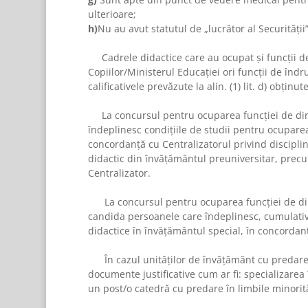
ulterioare;
h)
Nu au avut statutul de „lucrător al Securităţii”
Cadrele didactice care au ocupat şi funcţii de 
Copiilor/Ministerul Educaţiei ori funcţii de îndr
calificativele prevăzute la
alin. (1) lit. d)
obţinute 
La concursul pentru ocuparea funcţiei de dire
îndeplinesc condiţiile de studii pentru ocupare
concordanţă cu Centralizatorul privind discipli
didactic din învăţământul preuniversitar, precu
Centralizator.
La concursul pentru ocuparea funcţiei de direct
candida persoanele care îndeplinesc, cumulativ,
didactice în învăţământul special, în concordanţ
În cazul unităţilor de învăţământ cu predare int
documente justificative cum ar fi: specializare
un post/o catedră cu predare în limbile minorităţ