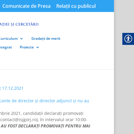
Comunicate de Presa
Relații cu publicul
Curriculum
Gradații de merit
integrat
Proiecte
ct 17.12.2021
acante de director și director adjunct și nu au
mbrie 2021, candidații declarați promovați
ontact@isjgorj.ro), în intervalul orar 10:00-
 AU FOST DECLARAȚI PROMOVAȚI PENTRU MAI