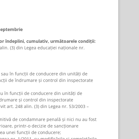
 septembrie
or îndeplini, cumulativ, următoarele condiţii:
lin. (3) din Legea educaţiei naţionale nr.
ce sau în funcţii de conducere din unităţi de
ncţii de îndrumare şi control din inspectorate
sau în funcţii de conducere din unităţi de
ndrumare şi control din inspectorate
it art. 248 alin. (3) din Legea nr. 53/2003 –
nitivă de condamnare penală şi nici nu au fost
erioare, printr-o decizie de sancţionare
rea unei funcţii de conducere;
egea nr. 1/2011, cu modificările şi completările