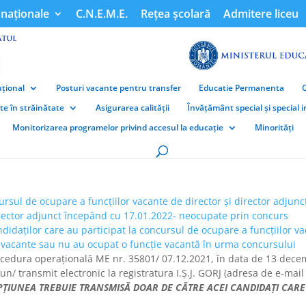
naționale
C.N.E.M.E.
Rețea școlară
Admitere liceu
țional
Posturi vacante pentru transfer
Educatie Permanenta
ate în străinătate
Asigurarea calității
Învățământ special și special 
Monitorizarea programelor privind accesul la educație
Minorități
cursul de ocupare a funcțiilor vacante de director și director adjun
director adjunct începând cu 17.01.2022- neocupate prin concurs
andidaților care au participat la concursul de ocupare a funcțiilor v
 vacante sau nu au ocupat o funcţie vacantă în urma concursului
rocedura operațională ME nr. 35801/ 07.12.2021, în data de 13 dece
 transmit electronic la registratura I.Ș.J. GORJ (adresa de e-mail c
PȚIUNEA TREBUIE TRANSMISĂ DOAR DE CĂTRE ACEI CANDIDAȚI CARE