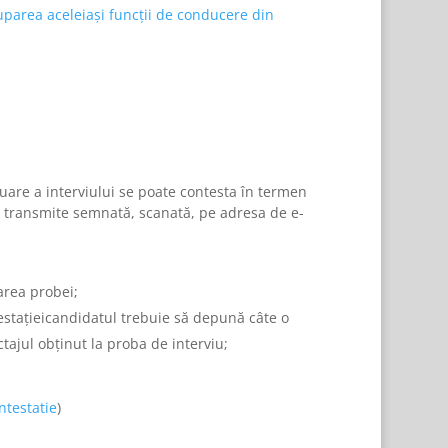
parea aceleiași funcții de conducere din
uare a interviului se poate contesta în termen
a transmite semnată, scanată, pe adresa de e-
area probei;
ntestațieicandidatul trebuie să depună câte o
tajul obținut la proba de interviu;
ntestatie
)