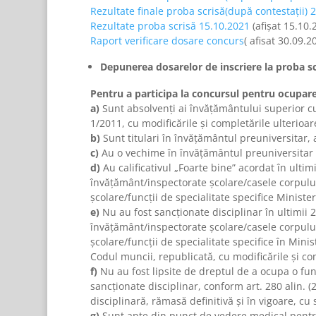
Rezultate finale proba scrisă(după contestații) 
Rezultate proba scrisă 15.10.2021
(afișat 15.10.
Raport verificare dosare concurs
( afisat 30.09.2
Depunerea dosarelor de inscriere la proba s
Pentru a participa la concursul pentru ocuparea
a)
Sunt absolvenţi ai învăţământului superior cu 
1/2011, cu modificările şi completările ulterioar
b)
Sunt titulari în învăţământul preuniversitar
c)
Au o vechime în învăţământul preuniversitar
d)
Au calificativul „Foarte bine” acordat în ultimi
învăţământ/inspectorate şcolare/casele corpului 
şcolare/funcţii de specialitate specifice Minister
e)
Nu au fost sancţionate disciplinar în ultimii 2
învăţământ/inspectorate şcolare/casele corpului 
şcolare/funcţii de specialitate specifice în Minis
Codul muncii, republicată, cu modificările şi co
f)
Nu au fost lipsite de dreptul de a ocupa o fu
sancţionate disciplinar, conform art. 280 alin. (2
disciplinară, rămasă definitivă şi în vigoare, 
g)
Sunt apte din punct de vedere medical pentru 