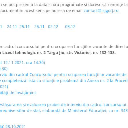
u se pot prezenta la data si ora programate și doresc să renunțe 
i document în acest sens pe adresa de email
contact@isjgorj.ro
.
11
24.11
25.11
26.11
02.12
03.12
n cadrul concursului pentru ocuparea funcțiilor vacante de director
 Liceul tehnologic nr. 2 Târgu Jiu, str. Victoriei, nr. 132-138.
t 12.11.2021, ora 14.30)
.30)
rviu din cadrul Concursului pentru ocuparea funcțiilor vacante de d
e completează lista cu situațiile problemă din Anexa nr. 2 la Proce
2021)
nități de învățămînt
sfășurarea și evaluarea probei de interviu din cadrul concursului 
preuniversitar de stat, elaborată de Ministerul Educației, cu nr. 34
lă) 28.10.2021