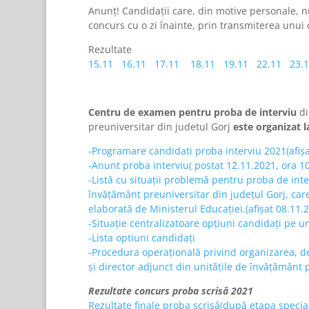
Anunț! Candidații care, din motive personale, n
concurs cu o zi înainte, prin transmiterea unu
Rezultate
15.11
16.11
17.11
18.11
19.11
22.11
23.
Centru de examen pentru proba de interviu
di
preuniversitar din judetul Gorj
este organizat la
-Programare candidati proba interviu 2021(afișa
-Anunt proba interviu( postat 12.11.2021, ora 10
-Listă cu situații problemă pentru proba de inte
învățământ preuniversitar din județul Gorj, car
elaborată de Ministerul Educației.(afișat 08.11.
-Situație centralizatoare opțiuni candidați pe u
-Lista optiuni candidați
-Procedura operațională privind organizarea, de
și director adjunct din unitățile de învățământ 
Rezultate concurs proba scrisă 2021
Rezultate finale proba scrisă(după etapa specia