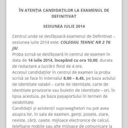
ÎN ATENŢIA CANDIDAŢILOR LA EXAMENUL DE
DEFINITIVAT
SESIUNEA IULIE 2014
Centrul unde se desfăşoară examenul de Definitivat –
sesiunea iulie 2014 este:
COLEGIUL TEHNIC NR 2 TG
JIU
Proba scrisă se desfăşoară în centrul de examen în
data de
14 iulie 2014, începând cu ora 10,00
, durata
de redactare a lucrării fiind de 4 ore.
Accesul candidaţilor în centrul de examen la proba
scrisă se face în intervalul
8,00 – 8,45,
pe baza actului
de identitate valabil – carte de identitate, carte de
identitate provizorie sau buletin de identitate – ori, în
lipsa acestuia, pe baza paşaportului în termen de
valabilitate.
Candidaţii şi asistenţii supraveghetori nu pot avea
asupra lor, în sala de examen, genţi, poşete, ziare,
reviste, cărţi, caiete, mijloace electronice de calcul,
telefoane mobile sau alte mijloace de comunicare la