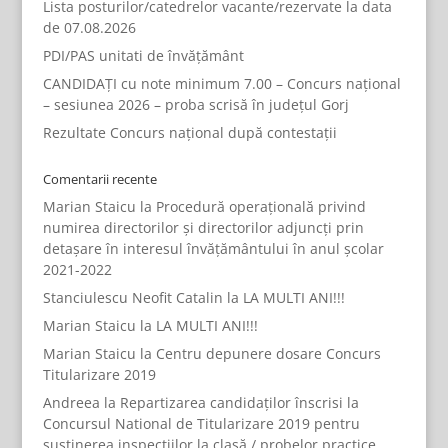
Lista posturilor/catedrelor vacante/rezervate la data
de 07.08.2026
PDI/PAS unitati de învățământ
CANDIDAȚI cu note minimum 7.00 – Concurs național
– sesiunea 2026 – proba scrisă în județul Gorj
Rezultate Concurs național după contestații
Comentarii recente
Marian Staicu
la
Procedură operațională privind
numirea directorilor și directorilor adjuncți prin
detașare în interesul învățământului în anul școlar
2021-2022
Stanciulescu Neofit Catalin
la
LA MULTI ANI!!!
Marian Staicu
la
LA MULTI ANI!!!
Marian Staicu
la
Centru depunere dosare Concurs
Titularizare 2019
Andreea
la
Repartizarea candidaților înscrisi la
Concursul National de Titularizare 2019 pentru
susținerea inspecțiilor la clasă / probelor practice