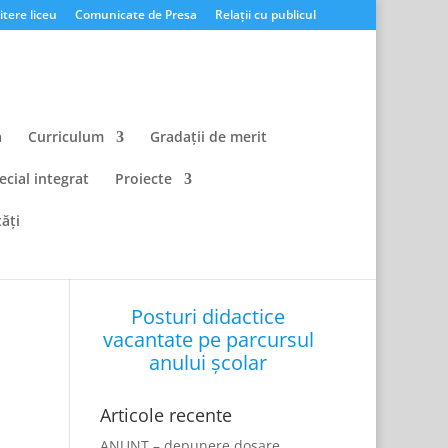
tere liceu
Comunicate de Presa
Relații cu publicul
a
Curriculum
Gradații de merit
ecial integrat
Proiecte
ăți
Posturi didactice
vacantate pe parcursul
anului școlar
Articole recente
ANUNȚ – depunere dosare