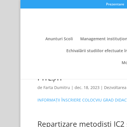
Prezentare
Anunturi Scoli
Management instituțion
Echivalării studiilor efectuate î
Mo
INFORMAȚII ÎNSCRIERE CO
PITEȘTI
de
Farta Dumitru
|
dec. 18, 2023
|
Dezvoltarea
INFORMAȚII ÎNSCRIERE COLOCVIU GRAD DIDACTI
Repartizare metodiști IC2 