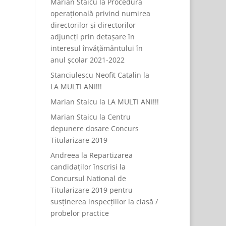
Marian Staicu
la
Procedură
operațională privind numirea
directorilor și directorilor
adjuncți prin detașare în
interesul învățământului în
anul școlar 2021-2022
Stanciulescu Neofit Catalin
la
LA MULTI ANI!!!
Marian Staicu
la
LA MULTI ANI!!!
Marian Staicu
la
Centru
depunere dosare Concurs
Titularizare 2019
Andreea
la
Repartizarea
candidaților înscrisi la
Concursul National de
Titularizare 2019 pentru
susținerea inspecțiilor la clasă /
probelor practice