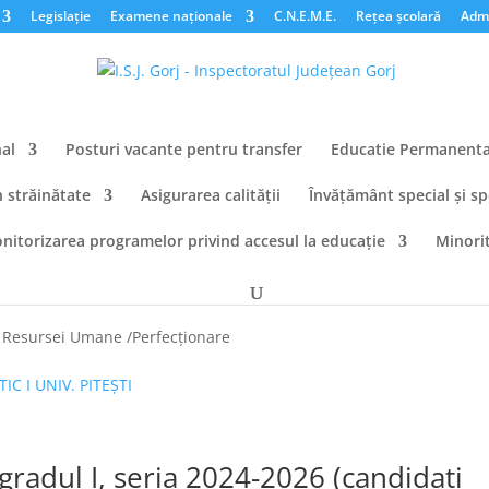
Legislație
Examene naționale
C.N.E.M.E.
Rețea școlară
Admi
al
Posturi vacante pentru transfer
Educatie Permanent
n străinătate
Asigurarea calității
Învățământ special și sp
nitorizarea programelor privind accesul la educație
Minorit
LOCVIU GRAD DIDACTIC I UNIV. DIN
 Resursei Umane /Perfecționare
C I UNIV. PITEȘTI
gradul I, seria 2024-2026 (candidați