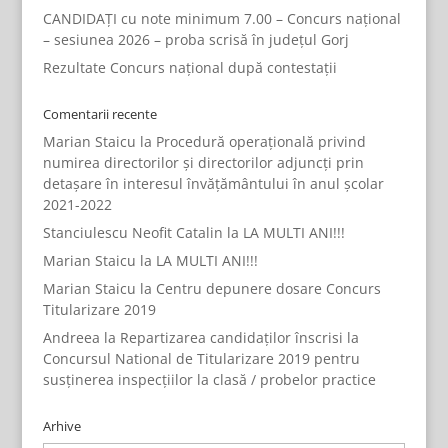
CANDIDAȚI cu note minimum 7.00 – Concurs național
– sesiunea 2026 – proba scrisă în județul Gorj
Rezultate Concurs național după contestații
Comentarii recente
Marian Staicu
la
Procedură operațională privind
numirea directorilor și directorilor adjuncți prin
detașare în interesul învățământului în anul școlar
2021-2022
Stanciulescu Neofit Catalin
la
LA MULTI ANI!!!
Marian Staicu
la
LA MULTI ANI!!!
Marian Staicu
la
Centru depunere dosare Concurs
Titularizare 2019
Andreea
la
Repartizarea candidaților înscrisi la
Concursul National de Titularizare 2019 pentru
susținerea inspecțiilor la clasă / probelor practice
Arhive