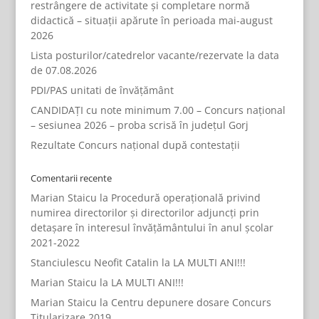
restrângere de activitate și completare normă
didactică – situații apărute în perioada mai-august
2026
Lista posturilor/catedrelor vacante/rezervate la data
de 07.08.2026
PDI/PAS unitati de învățământ
CANDIDAȚI cu note minimum 7.00 – Concurs național
– sesiunea 2026 – proba scrisă în județul Gorj
Rezultate Concurs național după contestații
Comentarii recente
Marian Staicu
la
Procedură operațională privind
numirea directorilor și directorilor adjuncți prin
detașare în interesul învățământului în anul școlar
2021-2022
Stanciulescu Neofit Catalin
la
LA MULTI ANI!!!
Marian Staicu
la
LA MULTI ANI!!!
Marian Staicu
la
Centru depunere dosare Concurs
Titularizare 2019