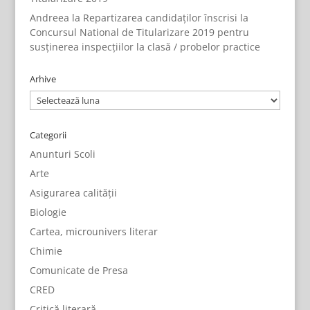
Andreea
la
Repartizarea candidaților înscrisi la
Concursul National de Titularizare 2019 pentru
susținerea inspecțiilor la clasă / probelor practice
Arhive
Arhive
Categorii
Anunturi Scoli
Arte
Asigurarea calității
Biologie
Cartea, microunivers literar
Chimie
Comunicate de Presa
CRED
Critică literară