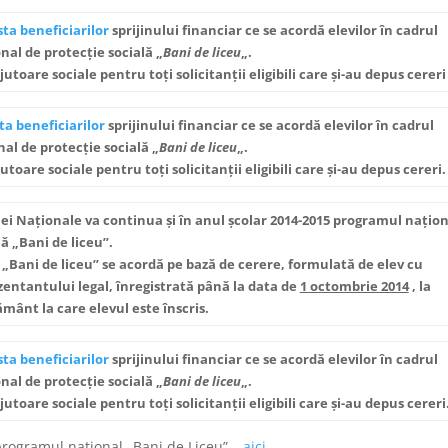
ista beneficiarilor
sprijinului financiar ce se acordă elevilor în cadrul
al de protecţie socială „
Bani de liceu
„.
utoare sociale pentru toţi solicitanţii eligibili care şi-au depus cereri
sta beneficiarilor
sprijinului financiar ce se acordă elevilor în cadrul
al de protecţie socială „
Bani de liceu
„.
toare sociale pentru toţi solicitanţii eligibili care şi-au depus cereri.
ei Naţionale va continua şi în anul şcolar 2014-2015 programul naţion
ă „Bani de liceu”.
r „Bani de liceu” se acordă pe bază de cerere, formulată de elev cu
entantului legal, înregistrată până la data de
1 octombrie 2014
, la
mânt la care elevul este înscris.
ista beneficiarilor
sprijinului financiar ce se acordă elevilor în cadrul
al de protecţie socială „
Bani de liceu
„.
utoare sociale pentru toţi solicitanţii eligibili care şi-au depus cereri
rogramul național „Bani de Liceu” –
aici