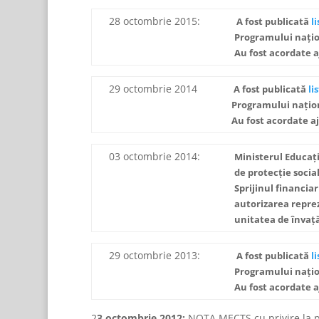
28 octombrie 2015:
A fost publicată
l
Programului naţion
Au fost acordate aj
29 octombrie 2014
A fost publicată
li
Programului naţion
Au fost acordate aju
03 octombrie 2014:
Ministerul Educaţi
de protecţie social
Sprijinul financia
autorizarea reprez
unitatea de învaţă
29 octombrie 2013:
A fost publicată
l
Programului naţion
Au fost acordate aj
2
3 octombrie 2012:
NOTA MECTS cu privire la p