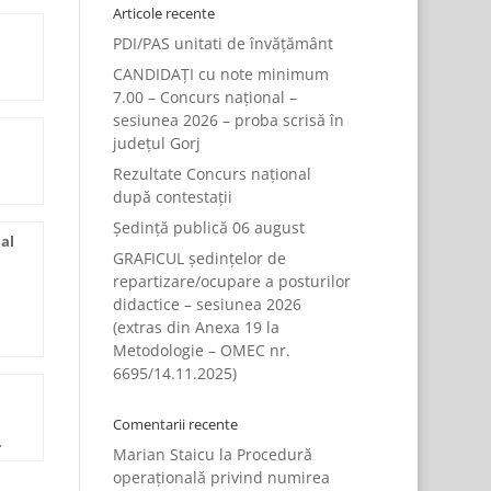
Articole recente
PDI/PAS unitati de învățământ
CANDIDAȚI cu note minimum
7.00 – Concurs național –
sesiunea 2026 – proba scrisă în
județul Gorj
Rezultate Concurs național
după contestații
Ședință publică 06 august
al
GRAFICUL ședințelor de
repartizare/ocupare a posturilor
didactice – sesiunea 2026
(extras din Anexa 19 la
Metodologie – OMEC nr.
6695/14.11.2025)
Comentarii recente
.
Marian Staicu
la
Procedură
operațională privind numirea