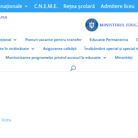
naționale
C.N.E.M.E.
Rețea școlară
Admitere liceu
țional
Posturi vacante pentru transfer
Educatie Permanenta
ate în străinătate
Asigurarea calității
Învățământ special și special 
Monitorizarea programelor privind accesul la educație
Minorități
 liceu