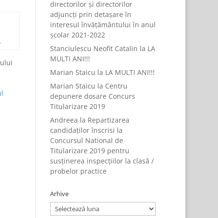
directorilor și directorilor
adjuncți prin detașare în
interesul învățământului în anul
școlar 2021-2022
.
Stanciulescu Neofit Catalin
la
LA
MULTI ANI!!!
ului
Marian Staicu
la
LA MULTI ANI!!!
Marian Staicu
la
Centru
ul
depunere dosare Concurs
Titularizare 2019
Andreea
la
Repartizarea
candidaților înscrisi la
Concursul National de
Titularizare 2019 pentru
susținerea inspecțiilor la clasă /
probelor practice
Arhive
Arhive