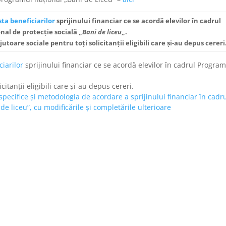
ista beneficiarilor
sprijinului financiar ce se acordă elevilor în cadrul
al de protecţie socială „
Bani de liceu
„.
utoare sociale pentru toţi solicitanţii eligibili care şi-au depus cereri
ciarilor
sprijinului financiar ce se acordă elevilor în cadrul Program
citanţii eligibili care şi-au depus cereri.
 specifice şi metodologia de acordare a sprijinului financiar în cadr
e liceu”, cu modificările şi completările ulterioare