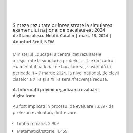
Sinteza rezultatelor înregistrate la simularea
examenului național de bacalaureat 2024
de
Stanciulescu Neofit Catalin
|
mart. 15, 2024
|
Anunturi Scoli
,
NEW
Ministerul Educației a centralizat rezultatele
înregistrate la simularea probelor scrise din cadrul
examenului național de bacalaureat, susținută în
perioada 4 – 7 martie 2024, la nivel național, de elevii
claselor a XII-a şi a XIII-a seral/frecvenţă redusă.
A
. Informații privind organizarea evaluării
digitalizate
Au fost implicați în procesul de evaluare 13.897 de
profesori evaluatori, dintre care:
Limba română: 3.909
Matematică/Istorie: 4.459