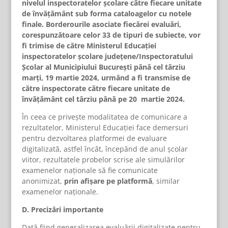
nivelul inspectoratelor școlare către fiecare unitate
de învățământ sub forma cataloagelor cu notele
finale. Borderourile asociate fiecărei evaluări,
corespunzătoare celor 33 de tipuri de subiecte, vor
fi trimise de către Ministerul Educației
inspectoratelor școlare județene/Inspectoratului
Școlar al Municipiului București până cel târziu
marți, 19 martie 2024, urmând a fi transmise de
către inspectorate către fiecare unitate de
învățământ cel târziu până pe 20 martie 2024.
În ceea ce privește modalitatea de comunicare a
rezultatelor, Ministerul Educației face demersuri
pentru dezvoltarea platformei de evaluare
digitalizată, astfel încât, începând de anul școlar
viitor, rezultatele probelor scrise ale simulărilor
examenelor naționale să fie comunicate
anonimizat,
prin afișare pe platformă
, similar
examenelor naționale.
D
. Precizări importante
Dată fiind generalizarea evaluării digitalizate pentru