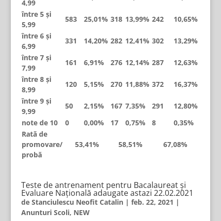
4,99
între 5 și
583
25,01%
318
13,99%
242
10,65%
5,99
între 6 și
331
14,20%
282
12,41%
302
13,29%
6,99
între 7 și
161
6,91%
276
12,14%
287
12,63%
7,99
între 8 și
120
5,15%
270
11,88%
372
16,37%
8,99
între 9 și
50
2,15%
167
7,35%
291
12,80%
9,99
note de 10
0
0,00%
17
0,75%
8
0,35%
Rată de
promovare/
53,41%
58,51%
67,08%
probă
Teste de antrenament pentru Bacalaureat și
Evaluare Națională adaugate astazi 22.02.2021
de
Stanciulescu Neofit Catalin
|
feb. 22, 2021
|
Anunturi Scoli
,
NEW