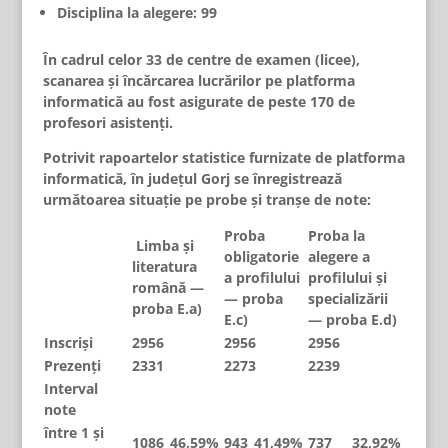
Disciplina la alegere: 99
În cadrul celor 33 de centre de examen (licee),
scanarea și încărcarea lucrărilor pe platforma
informatică au fost asigurate de peste 170 de
profesori asistenți.
Potrivit rapoartelor statistice furnizate de platforma
informatică, în județul Gorj se înregistrează
următoarea situație pe probe și tranșe de note:
Proba
Proba la
Limba și
obligatorie
alegere a
literatura
a profilului
profilului și
română —
— proba
specializării
proba E.a)
E.c)
— proba E.d)
Inscriși
2956
2956
2956
Prezenți
2331
2273
2239
Interval
note
între 1 și
1086
46,59%
943
41,49%
737
32,92%