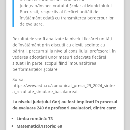
Județean/Inspectoratului Școlar al Municipiului
București, respectiv al fiecărei unități de
învățământ odată cu transmiterea borderourilor
de evaluare.
Rezultatele vor fi analizate la nivelul fiecărei unități
de învățământ prin discuții cu elevii, ședințe cu
părinții, precum și la nivelul consiliului profesoral, în
vederea adoptării unor măsuri adecvate fiecărei
situații în parte, scopul fiind îmbunătățirea
performanțelor școlare.
Sursa:
https://www.edu.ro/comunicat_presa_29_2024_sintez
a_rezultate_simulare_bacalaureat
La nivelul județului Gorj au fost implicați în procesul
de evaluare 240 de profesori evaluatori, dintre care:
Limba română: 73
Matematică/Istorie: 68