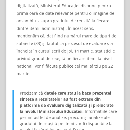
digitalizată, Ministerul Educației dispune pentru
prima oară de date relevante pentru o imagine de
ansamblu asupra gradului de reușită la fiecare
dintre itemii administrați. În acest sens,
menționăm că, dat fiind numărul mare de tipuri de
subiecte (33) și faptul că procesul de evaluare s-a
încheiat în cursul serii de joi, 14 martie, statisticile
privind gradul de reușită pe fiecare item, la nivel
național, vor fi făcute publice cel mai târziu pe 22
martie.
Precizăm că
datele care stau la baza prezentei
sinteze a rezultatelor au fost extrase din
platforma de evaluare digitalizată și prelucrate
la nivelul Ministerului Educației.
Informațiile care
permit astfel de analize, precum și analize ale
gradului de reușită pe itemi vor fi disponibile la
nivelul fiecărui Inspectorat Școlar