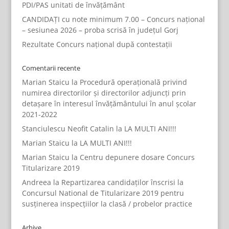
PDI/PAS unitati de învățământ
CANDIDAȚI cu note minimum 7.00 – Concurs național
– sesiunea 2026 – proba scrisă în județul Gorj
Rezultate Concurs național după contestații
Comentarii recente
Marian Staicu
la
Procedură operațională privind
numirea directorilor și directorilor adjuncți prin
detașare în interesul învățământului în anul școlar
2021-2022
Stanciulescu Neofit Catalin
la
LA MULTI ANI!!!
Marian Staicu
la
LA MULTI ANI!!!
Marian Staicu
la
Centru depunere dosare Concurs
Titularizare 2019
Andreea
la
Repartizarea candidaților înscrisi la
Concursul National de Titularizare 2019 pentru
susținerea inspecțiilor la clasă / probelor practice
Arhive