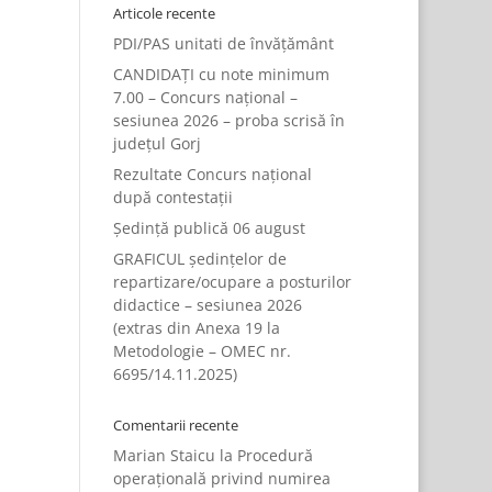
Articole recente
PDI/PAS unitati de învățământ
CANDIDAȚI cu note minimum
7.00 – Concurs național –
sesiunea 2026 – proba scrisă în
județul Gorj
Rezultate Concurs național
după contestații
Ședință publică 06 august
GRAFICUL ședințelor de
repartizare/ocupare a posturilor
didactice – sesiunea 2026
(extras din Anexa 19 la
Metodologie – OMEC nr.
6695/14.11.2025)
Comentarii recente
Marian Staicu
la
Procedură
operațională privind numirea