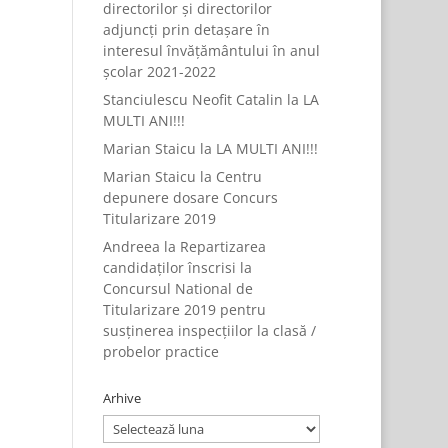
directorilor și directorilor
adjuncți prin detașare în
interesul învățământului în anul
școlar 2021-2022
Stanciulescu Neofit Catalin
la
LA
MULTI ANI!!!
Marian Staicu
la
LA MULTI ANI!!!
Marian Staicu
la
Centru
depunere dosare Concurs
Titularizare 2019
Andreea
la
Repartizarea
candidaților înscrisi la
Concursul National de
Titularizare 2019 pentru
susținerea inspecțiilor la clasă /
probelor practice
Arhive
Arhive