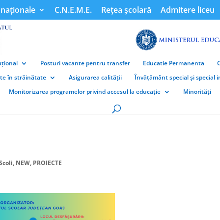
naționale
C.N.E.M.E.
Rețea școlară
Admitere liceu
țional
Posturi vacante pentru transfer
Educatie Permanenta
ate în străinătate
Asigurarea calității
Învățământ special și special 
Monitorizarea programelor privind accesul la educație
Minorități
Scoli
,
NEW
,
PROIECTE