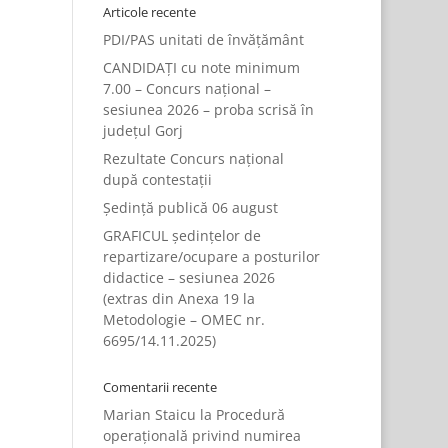
Articole recente
PDI/PAS unitati de învățământ
CANDIDAȚI cu note minimum
7.00 – Concurs național –
sesiunea 2026 – proba scrisă în
județul Gorj
Rezultate Concurs național
după contestații
Ședință publică 06 august
GRAFICUL ședințelor de
repartizare/ocupare a posturilor
didactice – sesiunea 2026
(extras din Anexa 19 la
Metodologie – OMEC nr.
6695/14.11.2025)
Comentarii recente
Marian Staicu
la
Procedură
operațională privind numirea