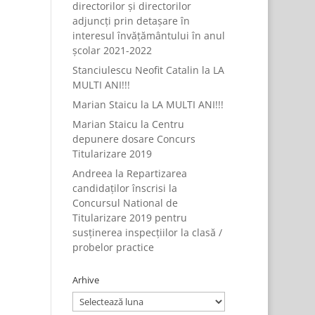
directorilor și directorilor
adjuncți prin detașare în
interesul învățământului în anul
școlar 2021-2022
Stanciulescu Neofit Catalin
la
LA
MULTI ANI!!!
Marian Staicu
la
LA MULTI ANI!!!
Marian Staicu
la
Centru
depunere dosare Concurs
Titularizare 2019
Andreea
la
Repartizarea
candidaților înscrisi la
Concursul National de
Titularizare 2019 pentru
susținerea inspecțiilor la clasă /
probelor practice
Arhive
Arhive