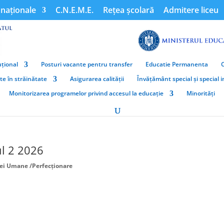
naționale
C.N.E.M.E.
Rețea școlară
Admitere liceu
țional
Posturi vacante pentru transfer
Educatie Permanenta
ate în străinătate
Asigurarea calității
Învățământ special și special 
Monitorizarea programelor privind accesul la educație
Minorități
ul 2 2026
ei Umane /Perfecționare