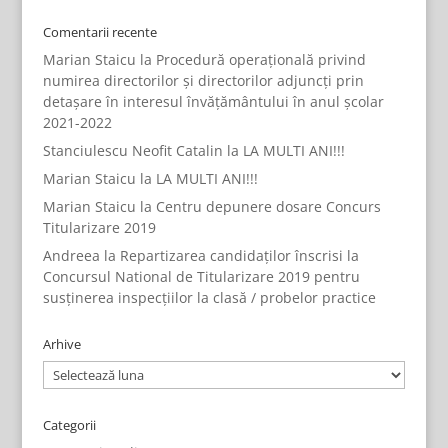
Comentarii recente
Marian Staicu
la
Procedură operațională privind
numirea directorilor și directorilor adjuncți prin
detașare în interesul învățământului în anul școlar
2021-2022
Stanciulescu Neofit Catalin
la
LA MULTI ANI!!!
Marian Staicu
la
LA MULTI ANI!!!
Marian Staicu
la
Centru depunere dosare Concurs
Titularizare 2019
Andreea
la
Repartizarea candidaților înscrisi la
Concursul National de Titularizare 2019 pentru
susținerea inspecțiilor la clasă / probelor practice
Arhive
Arhive
Categorii