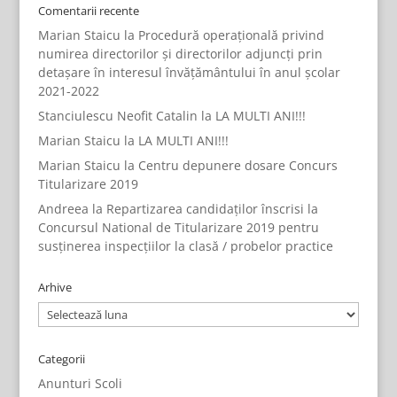
Comentarii recente
Marian Staicu
la
Procedură operațională privind
numirea directorilor și directorilor adjuncți prin
detașare în interesul învățământului în anul școlar
2021-2022
Stanciulescu Neofit Catalin
la
LA MULTI ANI!!!
Marian Staicu
la
LA MULTI ANI!!!
Marian Staicu
la
Centru depunere dosare Concurs
Titularizare 2019
Andreea
la
Repartizarea candidaților înscrisi la
Concursul National de Titularizare 2019 pentru
susținerea inspecțiilor la clasă / probelor practice
Arhive
Arhive
Categorii
Anunturi Scoli