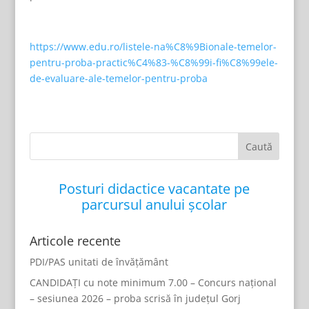
https://www.edu.ro/listele-na%C8%9Bionale-temelor-
pentru-proba-practic%C4%83-%C8%99i-fi%C8%99ele-
de-evaluare-ale-temelor-pentru-proba
Posturi didactice vacantate pe
parcursul anului școlar
Articole recente
PDI/PAS unitati de învățământ
CANDIDAȚI cu note minimum 7.00 – Concurs național
– sesiunea 2026 – proba scrisă în județul Gorj