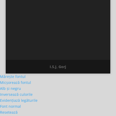
I.S.J, Gorj
Mărește fontul
Micșorează fontul
Alb și negru
Inversează culorile
Evidențiază legăturile
Font normal
Resetează