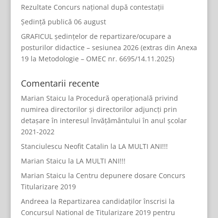
Rezultate Concurs național după contestații
Ședință publică 06 august
GRAFICUL ședințelor de repartizare/ocupare a
posturilor didactice – sesiunea 2026 (extras din Anexa
19 la Metodologie – OMEC nr. 6695/14.11.2025)
Comentarii recente
Marian Staicu
la
Procedură operațională privind
numirea directorilor și directorilor adjuncți prin
detașare în interesul învățământului în anul școlar
2021-2022
Stanciulescu Neofit Catalin
la
LA MULTI ANI!!!
Marian Staicu
la
LA MULTI ANI!!!
Marian Staicu
la
Centru depunere dosare Concurs
Titularizare 2019
Andreea
la
Repartizarea candidaților înscrisi la
Concursul National de Titularizare 2019 pentru