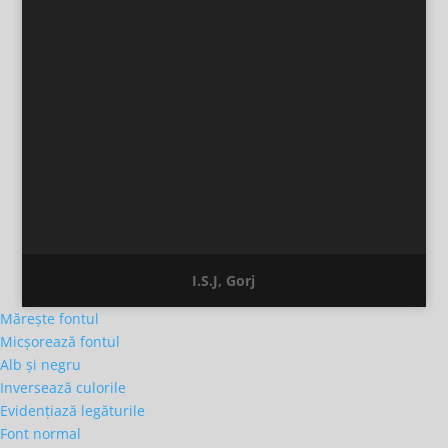
I.S.J, Gorj
Mărește fontul
Micșorează fontul
Alb și negru
Inversează culorile
Evidențiază legăturile
Font normal