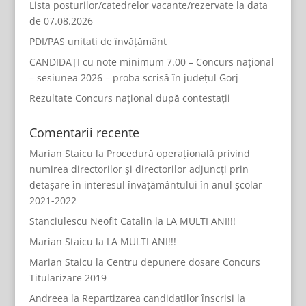
Lista posturilor/catedrelor vacante/rezervate la data
de 07.08.2026
PDI/PAS unitati de învățământ
CANDIDAȚI cu note minimum 7.00 – Concurs național
– sesiunea 2026 – proba scrisă în județul Gorj
Rezultate Concurs național după contestații
Comentarii recente
Marian Staicu
la
Procedură operațională privind
numirea directorilor și directorilor adjuncți prin
detașare în interesul învățământului în anul școlar
2021-2022
Stanciulescu Neofit Catalin
la
LA MULTI ANI!!!
Marian Staicu
la
LA MULTI ANI!!!
Marian Staicu
la
Centru depunere dosare Concurs
Titularizare 2019
Andreea
la
Repartizarea candidaților înscrisi la