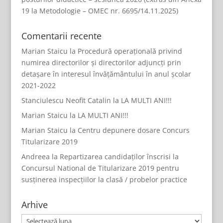
19 la Metodologie – OMEC nr. 6695/14.11.2025)
Comentarii recente
Marian Staicu
la
Procedură operațională privind
numirea directorilor și directorilor adjuncți prin
detașare în interesul învățământului în anul școlar
2021-2022
Stanciulescu Neofit Catalin
la
LA MULTI ANI!!!
Marian Staicu
la
LA MULTI ANI!!!
Marian Staicu
la
Centru depunere dosare Concurs
Titularizare 2019
Andreea
la
Repartizarea candidaților înscrisi la
Concursul National de Titularizare 2019 pentru
susținerea inspecțiilor la clasă / probelor practice
Arhive
Arhive