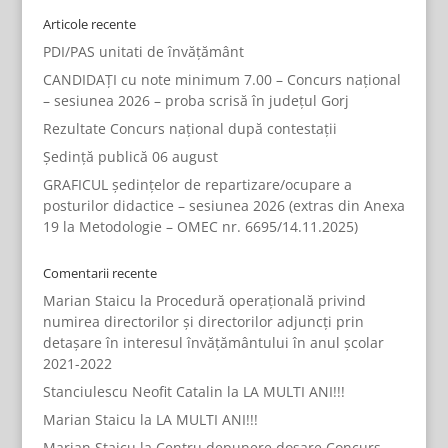
Articole recente
PDI/PAS unitati de învățământ
CANDIDAȚI cu note minimum 7.00 – Concurs național
– sesiunea 2026 – proba scrisă în județul Gorj
Rezultate Concurs național după contestații
Ședință publică 06 august
GRAFICUL ședințelor de repartizare/ocupare a
posturilor didactice – sesiunea 2026 (extras din Anexa
19 la Metodologie – OMEC nr. 6695/14.11.2025)
Comentarii recente
Marian Staicu
la
Procedură operațională privind
numirea directorilor și directorilor adjuncți prin
detașare în interesul învățământului în anul școlar
2021-2022
Stanciulescu Neofit Catalin
la
LA MULTI ANI!!!
Marian Staicu
la
LA MULTI ANI!!!
Marian Staicu
la
Centru depunere dosare Concurs