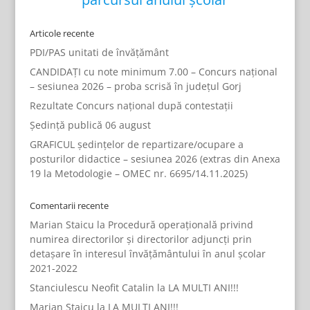
Articole recente
PDI/PAS unitati de învățământ
CANDIDAȚI cu note minimum 7.00 – Concurs național
– sesiunea 2026 – proba scrisă în județul Gorj
Rezultate Concurs național după contestații
Ședință publică 06 august
GRAFICUL ședințelor de repartizare/ocupare a
posturilor didactice – sesiunea 2026 (extras din Anexa
19 la Metodologie – OMEC nr. 6695/14.11.2025)
Comentarii recente
Marian Staicu
la
Procedură operațională privind
numirea directorilor și directorilor adjuncți prin
detașare în interesul învățământului în anul școlar
2021-2022
Stanciulescu Neofit Catalin
la
LA MULTI ANI!!!
Marian Staicu
la
LA MULTI ANI!!!