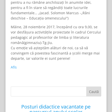
pentru a nu rămâne anchilozați în anumite idei,
pentru a fi în stare să regândiți toate lucrurile
fundamentale… „(acad. Solomon Marcus -„Răni
deschise – Educația omenescului”)
Mâine, 28 noiembrie 2017, începând cu ora 9,00, se
vor desfășura activitățile proiectate în cadrul Cercului
pedagogic al profesorilor de limba și literatura
română(gimnaziu)-Tg-Jiu.
Cu emoție vă așteptăm alături de noi, ca să vă
convingem că povestea fascinantă a școlii merge mai
departe, iar valorile ei sunt perene!
Afis
Posturi didactice vacantate pe
parcursul anului școlar