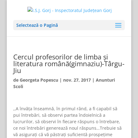
Selectează o Pagină
Cercul profesorilor de limba și
literatura română(gimnaziu)-Târgu-
Jiu
de
Georgeta Popescu
|
nov. 27, 2017
|
Anunturi
Scoli
,,A învăța înseamnă, în primul rând, a fi capabil să
pui întrebări, să observi partea îndoielnică a
lucrurilor, să observi în fiecare răspuns o întrebare,
ce noi întrebări generează noul răspuns…Trebuie să
vă asigurați că vă păstrați suficientă prospețime