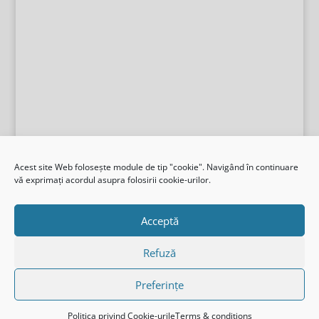
Acest site Web folosește module de tip "cookie". Navigând în continuare
vă exprimați acordul asupra folosirii cookie-urilor.
I.S.J, Gorj
Acceptă
Mărește fontul
Micșorează fontul
Alb și negru
Refuză
Inversează culorile
Evidențiază legăturile
Preferințe
Font normal
Resetează
Politica privind Cookie-urile
Terms & conditions