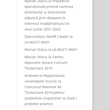
Marian Staicu
la
Procedură
operațională privind numirea
directorilor și directorilor
adjuncți prin detașare în
interesul învățământului în
anul școlar 2021-2022
Stanciulescu Neofit Catalin
la
LA MULTI ANI!!!
Marian Staicu
la
LA MULTI ANI!!!
Marian Staicu
la
Centru
depunere dosare Concurs
Titularizare 2019
Andreea
la
Repartizarea
candidaților înscrisi la
Concursul National de
Titularizare 2019 pentru
susținerea inspecțiilor la clasă /
probelor practice