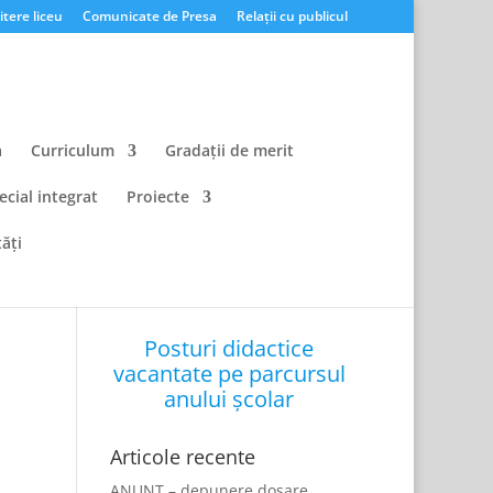
tere liceu
Comunicate de Presa
Relații cu publicul
a
Curriculum
Gradații de merit
ecial integrat
Proiecte
ăți
Posturi didactice
vacantate pe parcursul
anului școlar
Articole recente
ANUNȚ – depunere dosare