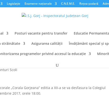
Legislație
Examene naționale
C.N.E.M.E.
Rețea școlară
Admi
al
Posturi vacante pentru transfer
Educatie Permanent
n străinătate
Asigurarea calității
Învățământ special și sp
nitorizarea programelor privind accesul la educație
Minorit
nturi Scoli
 corale „Corala Gorjeana” editia a XII-a se va desfasura la Colegiul
cembrie 2017, orele 18:00.