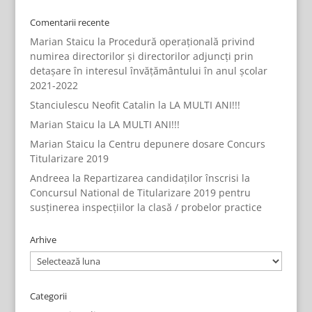
Comentarii recente
Marian Staicu
la
Procedură operațională privind
numirea directorilor și directorilor adjuncți prin
detașare în interesul învățământului în anul școlar
2021-2022
Stanciulescu Neofit Catalin
la
LA MULTI ANI!!!
Marian Staicu
la
LA MULTI ANI!!!
Marian Staicu
la
Centru depunere dosare Concurs
Titularizare 2019
Andreea
la
Repartizarea candidaților înscrisi la
Concursul National de Titularizare 2019 pentru
susținerea inspecțiilor la clasă / probelor practice
Arhive
Arhive
Categorii