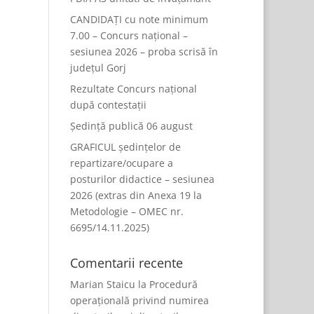
CANDIDAȚI cu note minimum
7.00 – Concurs național –
sesiunea 2026 – proba scrisă în
județul Gorj
Rezultate Concurs național
după contestații
Ședință publică 06 august
GRAFICUL ședințelor de
repartizare/ocupare a
posturilor didactice – sesiunea
2026 (extras din Anexa 19 la
Metodologie – OMEC nr.
6695/14.11.2025)
Comentarii recente
Marian Staicu
la
Procedură
operațională privind numirea