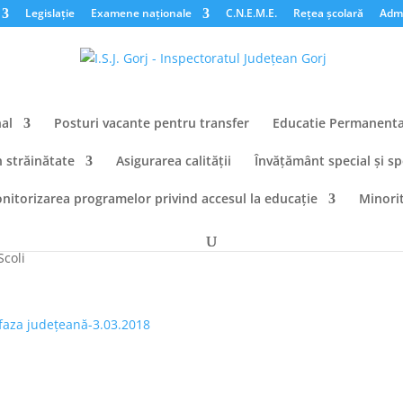
Legislație
Examene naționale
C.N.E.M.E.
Rețea școlară
Admi
al
Posturi vacante pentru transfer
Educatie Permanent
n străinătate
Asigurarea calității
Învățământ special și sp
nitorizarea programelor privind accesul la educație
Minorit
e Limbi Moderne-Faza Județeană
Scoli
faza județeană-3.03.2018