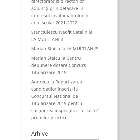
directorilor și directorilor
adjuncți prin detașare în
interesul învățământului în
anul școlar 2021-2022
Stanciulescu Neofit Catalin
la
LA MULTI ANI!!!
Marian Staicu
la
LA MULTI ANI!!!
Marian Staicu
la
Centru
depunere dosare Concurs
Titularizare 2019
Andreea
la
Repartizarea
candidaților înscrisi la
Concursul National de
Titularizare 2019 pentru
susținerea inspecțiilor la clasă /
probelor practice
Arhive