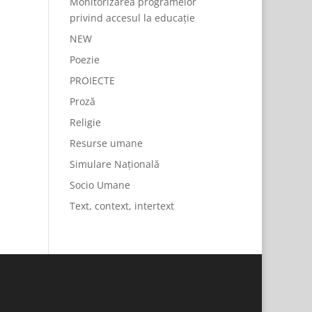
Monitorizarea programelor
privind accesul la educație
NEW
Poezie
PROIECTE
Proză
Religie
Resurse umane
Simulare Națională
Socio Umane
Text, context, intertext