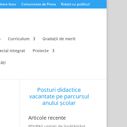
tere liceu
Comunicate de Presa
Relații cu publicul
a
Curriculum
Gradații de merit
ecial integrat
Proiecte
ăți
Posturi didactice
vacantate pe parcursul
anului școlar
Articole recente
PDI/PAS unitati de învățământ