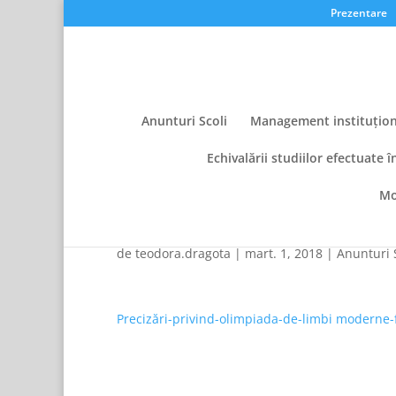
Prezentare
Anunturi Scoli
Management instituțion
Echivalării studiilor efectuate î
Mo
Precizări Olimpiada d
de
teodora.dragota
|
mart. 1, 2018
|
Anunturi 
Precizări-privind-olimpiada-de-limbi moderne-