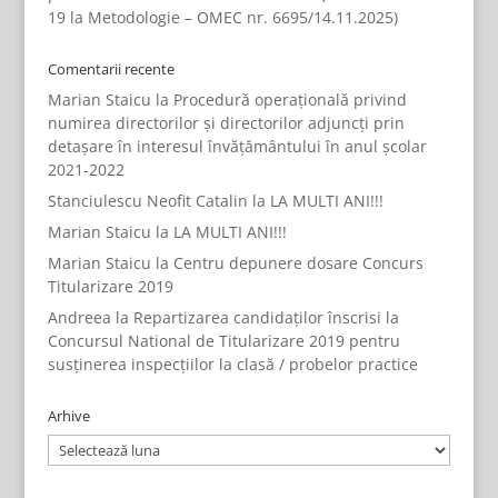
19 la Metodologie – OMEC nr. 6695/14.11.2025)
Comentarii recente
Marian Staicu
la
Procedură operațională privind
numirea directorilor și directorilor adjuncți prin
detașare în interesul învățământului în anul școlar
2021-2022
Stanciulescu Neofit Catalin
la
LA MULTI ANI!!!
Marian Staicu
la
LA MULTI ANI!!!
Marian Staicu
la
Centru depunere dosare Concurs
Titularizare 2019
Andreea
la
Repartizarea candidaților înscrisi la
Concursul National de Titularizare 2019 pentru
susținerea inspecțiilor la clasă / probelor practice
Arhive
Arhive