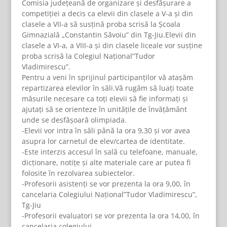
Comisia judeţeană de organizare şi desfăşurare a
competiţiei a decis ca elevii din clasele a V-a şi din
clasele a VII-a să susţină proba scrisă la Şcoala
Gimnazială „Constantin Săvoiu” din Tg-Jiu.Elevii din
clasele a VI-a, a VIII-a şi din clasele liceale vor susţine
proba scrisă la Colegiul Naţional”Tudor
Vladimirescu”.
Pentru a veni în sprijinul participanţilor vă ataşăm
repartizarea elevilor în săli.Vă rugăm să luaţi toate
măsurile necesare ca toţi elevii să fie informaţi şi
ajutaţi să se orienteze în unităţile de învăţământ
unde se desfăşoară olimpiada.
-Elevii vor intra în săli până la ora 9,30 şi vor avea
asupra lor carnetul de elev/cartea de identitate.
-Este interzis accesul în sală cu telefoane, manuale,
dicţionare, notiţe şi alte materiale care ar putea fi
folosite în rezolvarea subiectelor.
-Profesorii asistenţi se vor prezenta la ora 9,00, în
cancelaria Colegiului Naţional”Tudor Vladimirescu”,
Tg-Jiu
-Profesorii evaluatori se vor prezenta la ora 14,00, în
cancelaria colegiului.