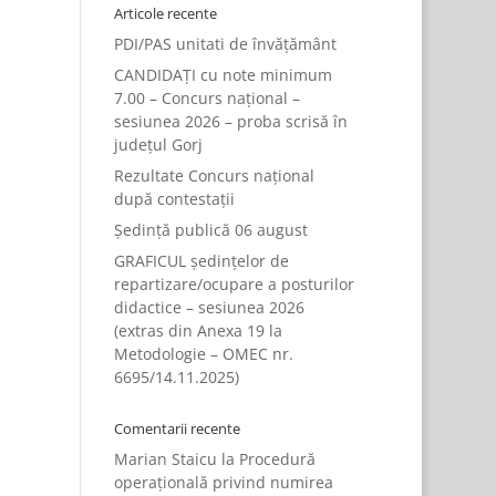
Articole recente
PDI/PAS unitati de învățământ
CANDIDAȚI cu note minimum
7.00 – Concurs național –
sesiunea 2026 – proba scrisă în
județul Gorj
Rezultate Concurs național
după contestații
Ședință publică 06 august
GRAFICUL ședințelor de
repartizare/ocupare a posturilor
didactice – sesiunea 2026
(extras din Anexa 19 la
Metodologie – OMEC nr.
6695/14.11.2025)
Comentarii recente
Marian Staicu
la
Procedură
operațională privind numirea