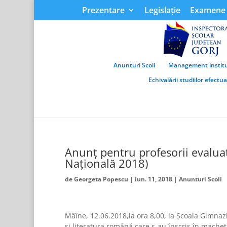
Prezentare
Legislație
Examene 
Anunturi Scoli
Management institu
Echivalării studiilor efectu
Anunț pentru profesorii evalua
Națională 2018)
de
Georgeta Popescu
|
iun. 11, 2018
|
Anunturi Scoli
Mâîne, 12.06.2018,la ora 8,00, la Școala Gimnazia
și literatura română care s-au înscris în machet