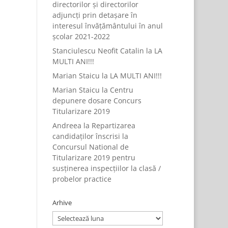
directorilor și directorilor
adjuncți prin detașare în
interesul învățământului în anul
școlar 2021-2022
Stanciulescu Neofit Catalin
la
LA
MULTI ANI!!!
Marian Staicu
la
LA MULTI ANI!!!
Marian Staicu
la
Centru
depunere dosare Concurs
Titularizare 2019
Andreea
la
Repartizarea
candidaților înscrisi la
Concursul National de
Titularizare 2019 pentru
susținerea inspecțiilor la clasă /
probelor practice
Arhive
Arhive