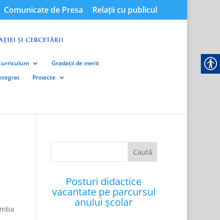
Comunicate de Presa
Relații cu publicul
Curriculum
Gradații de merit
integrat
Proiecte
Posturi didactice
vacantate pe parcursul
anului școlar
limba