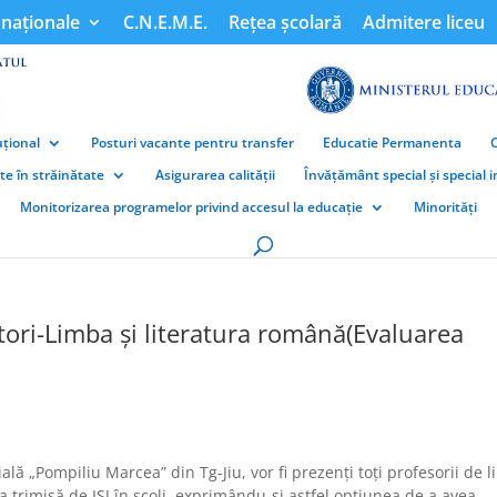
naționale
C.N.E.M.E.
Rețea școlară
Admitere liceu
țional
Posturi vacante pentru transfer
Educatie Permanenta
ate în străinătate
Asigurarea calității
Învățământ special și special 
Monitorizarea programelor privind accesul la educație
Minorități
tori-Limba și literatura română(Evaluarea
lă „Pompiliu Marcea” din Tg-Jiu, vor fi prezenți toți profesorii de 
a trimisă de ISJ în școli, exprimându-și astfel opțiunea de a avea