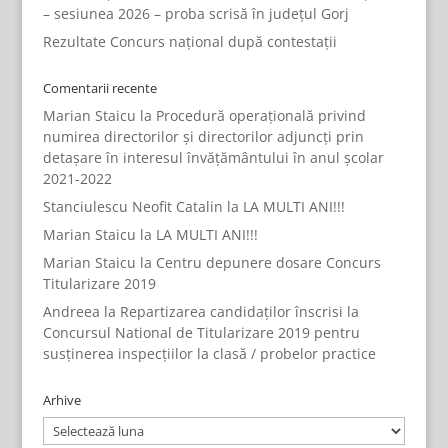
– sesiunea 2026 – proba scrisă în județul Gorj
Rezultate Concurs național după contestații
Comentarii recente
Marian Staicu
la
Procedură operațională privind
numirea directorilor și directorilor adjuncți prin
detașare în interesul învățământului în anul școlar
2021-2022
Stanciulescu Neofit Catalin
la
LA MULTI ANI!!!
Marian Staicu
la
LA MULTI ANI!!!
Marian Staicu
la
Centru depunere dosare Concurs
Titularizare 2019
Andreea
la
Repartizarea candidaților înscrisi la
Concursul National de Titularizare 2019 pentru
susținerea inspecțiilor la clasă / probelor practice
Arhive
Arhive