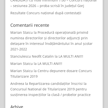
CANDIDAȚI cu note minimum 7.00 – Concurs național
– sesiunea 2026 – proba scrisă în județul Gorj
Rezultate Concurs național după contestații
Comentarii recente
Marian Staicu
la
Procedură operațională privind
numirea directorilor și directorilor adjuncți prin
detașare în interesul învățământului în anul școlar
2021-2022
Stanciulescu Neofit Catalin
la
LA MULTI ANI!!!
Marian Staicu
la
LA MULTI ANI!!!
Marian Staicu
la
Centru depunere dosare Concurs
Titularizare 2019
Andreea
la
Repartizarea candidaților înscrisi la
Concursul National de Titularizare 2019 pentru
susținerea inspecțiilor la clasă / probelor practice
Arhive