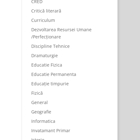
CRED
Critică literară
Curriculum
Dezvoltarea Resursei Umane
/Perfecționare
Discipline Tehnice
Dramaturgie
Educatie Fizica
Educatie Permanenta
Educație timpurie
Fizică
General
Geografie
Informatica
Invatamant Primar
Istorie