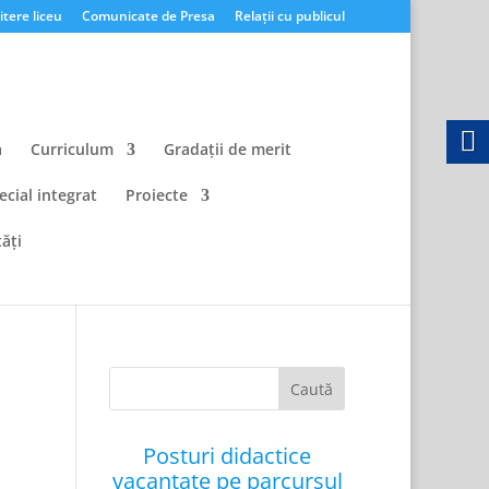
tere liceu
Comunicate de Presa
Relații cu publicul
a
Curriculum
Gradații de merit
ecial integrat
Proiecte
ăți
Posturi didactice
vacantate pe parcursul