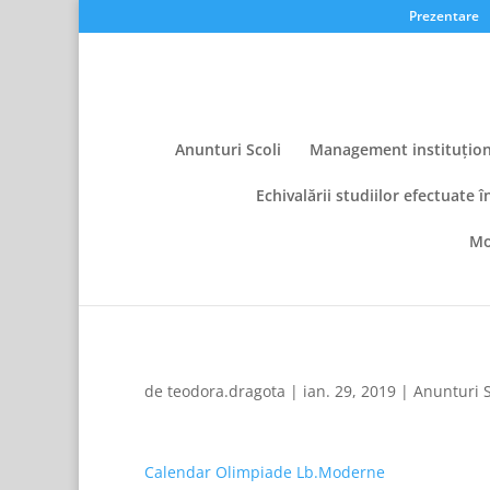
Prezentare
Anunturi Scoli
Management instituțion
Echivalării studiilor efectuate î
Mo
de
teodora.dragota
|
ian. 29, 2019
|
Anunturi S
Calendar Olimpiade Lb.Moderne