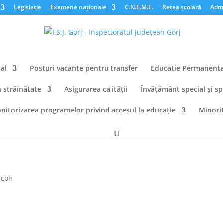
Legislație
Examene naționale
C.N.E.M.E.
Rețea școlară
Admi
al
Posturi vacante pentru transfer
Educatie Permanent
n străinătate
Asigurarea calității
Învățământ special și sp
nitorizarea programelor privind accesul la educație
Minorit
coli