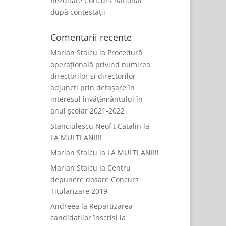
Rezultate Concurs național
după contestații
Comentarii recente
Marian Staicu
la
Procedură
operațională privind numirea
directorilor și directorilor
adjuncți prin detașare în
interesul învățământului în
anul școlar 2021-2022
Stanciulescu Neofit Catalin
la
LA MULTI ANI!!!
Marian Staicu
la
LA MULTI ANI!!!
Marian Staicu
la
Centru
depunere dosare Concurs
Titularizare 2019
Andreea
la
Repartizarea
candidaților înscrisi la