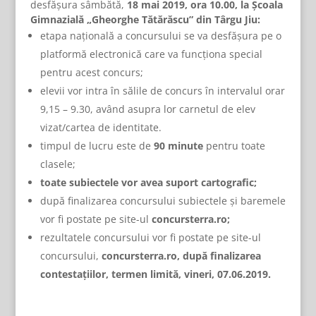
desfășura sâmbătă,
18 mai 2019, ora 10.00, la Școala
Gimnazială „Gheorghe Tătărăscu” din Târgu Jiu:
etapa națională a concursului se va desfășura pe o
platformă electronică care va funcționa special
pentru acest concurs;
elevii vor intra în sălile de concurs în intervalul orar
9,15 – 9.30, având asupra lor carnetul de elev
vizat/cartea de identitate.
timpul de lucru este de
90 minute
pentru toate
clasele;
toate subiectele vor avea suport cartografic;
după finalizarea concursului subiectele și baremele
vor fi postate pe site-ul
concursterra.ro
;
rezultatele concursului vor fi postate pe site-ul
concursului,
concursterra.ro,
după finalizarea
contestațiilor, termen limită, vineri, 07.06.2019.