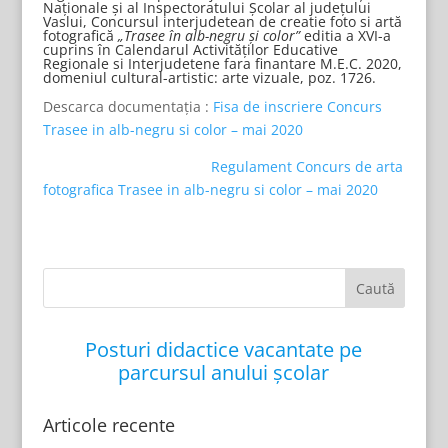
Naţionale şi al Inspectoratului Şcolar al judeţului
Vaslui, Concursul interjudetean de creatie foto si artă
fotografică
„Trasee în
alb
-negru şi color”
editia a XVI-a
cuprins în Calendarul Activităţilor Educative
Regionale si Interjudetene fara finantare M.E.C. 2020,
domeniul cultural-artistic: arte vizuale, poz. 1726.
Descarca documentația :
Fisa de inscriere Concurs
Trasee in alb-negru si color – mai 2020
Regulament Concurs de arta
fotografica Trasee in alb-negru si color – mai 2020
Posturi didactice vacantate pe
parcursul anului școlar
Articole recente