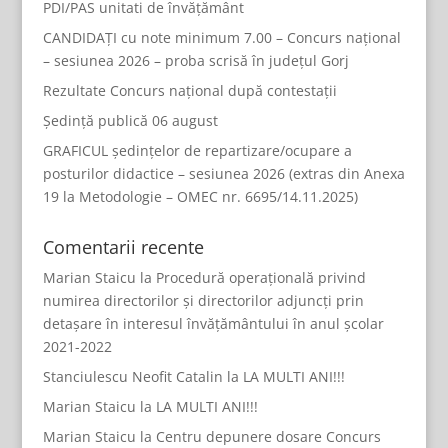
PDI/PAS unitati de învățământ
CANDIDAȚI cu note minimum 7.00 – Concurs național
– sesiunea 2026 – proba scrisă în județul Gorj
Rezultate Concurs național după contestații
Ședință publică 06 august
GRAFICUL ședințelor de repartizare/ocupare a
posturilor didactice – sesiunea 2026 (extras din Anexa
19 la Metodologie – OMEC nr. 6695/14.11.2025)
Comentarii recente
Marian Staicu
la
Procedură operațională privind
numirea directorilor și directorilor adjuncți prin
detașare în interesul învățământului în anul școlar
2021-2022
Stanciulescu Neofit Catalin
la
LA MULTI ANI!!!
Marian Staicu
la
LA MULTI ANI!!!
Marian Staicu
la
Centru depunere dosare Concurs