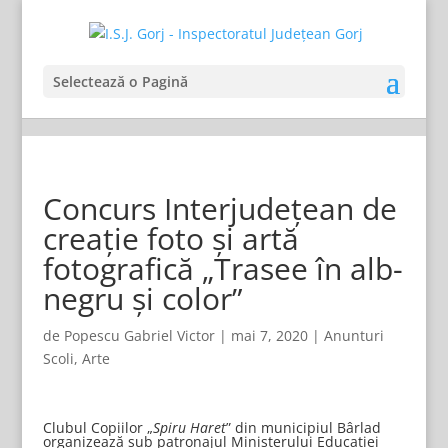
Selectează o Pagină
Concurs Interjudețean de
creație foto și artă
fotografică „Trasee în alb-
negru și color”
de
Popescu Gabriel Victor
|
mai 7, 2020
|
Anunturi
Scoli
,
Arte
Clubul Copiilor „
Spiru Haret
” din municipiul Bârlad
organizează sub patronajul Ministerului Educaţiei