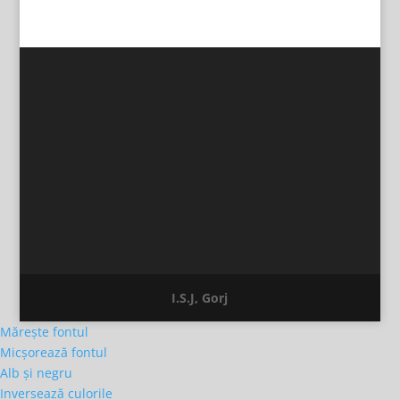
I.S.J, Gorj
Mărește fontul
Micșorează fontul
Alb și negru
Inversează culorile