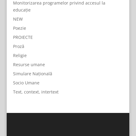
Monitorizarea programelor privind accesul la
educație
NEW
Poezie
PROIECTE
Proză
Religie
Resurse umane
Simulare Națională
Socio Umane
Text, context, intertext