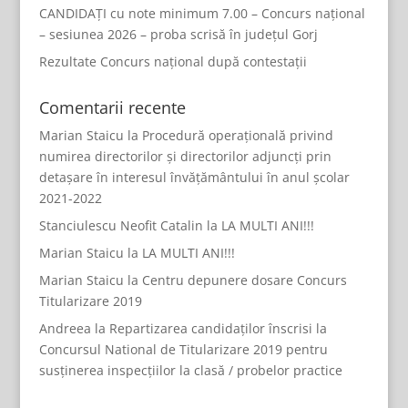
CANDIDAȚI cu note minimum 7.00 – Concurs național
– sesiunea 2026 – proba scrisă în județul Gorj
Rezultate Concurs național după contestații
Comentarii recente
Marian Staicu
la
Procedură operațională privind
numirea directorilor și directorilor adjuncți prin
detașare în interesul învățământului în anul școlar
2021-2022
Stanciulescu Neofit Catalin
la
LA MULTI ANI!!!
Marian Staicu
la
LA MULTI ANI!!!
Marian Staicu
la
Centru depunere dosare Concurs
Titularizare 2019
Andreea
la
Repartizarea candidaților înscrisi la
Concursul National de Titularizare 2019 pentru
susținerea inspecțiilor la clasă / probelor practice