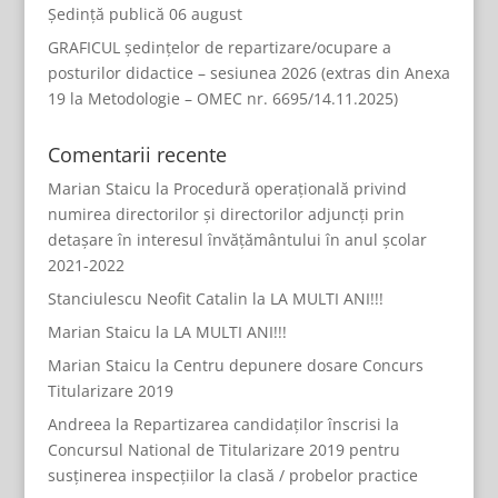
Ședință publică 06 august
GRAFICUL ședințelor de repartizare/ocupare a
posturilor didactice – sesiunea 2026 (extras din Anexa
19 la Metodologie – OMEC nr. 6695/14.11.2025)
Comentarii recente
Marian Staicu
la
Procedură operațională privind
numirea directorilor și directorilor adjuncți prin
detașare în interesul învățământului în anul școlar
2021-2022
Stanciulescu Neofit Catalin
la
LA MULTI ANI!!!
Marian Staicu
la
LA MULTI ANI!!!
Marian Staicu
la
Centru depunere dosare Concurs
Titularizare 2019
Andreea
la
Repartizarea candidaților înscrisi la
Concursul National de Titularizare 2019 pentru
susținerea inspecțiilor la clasă / probelor practice