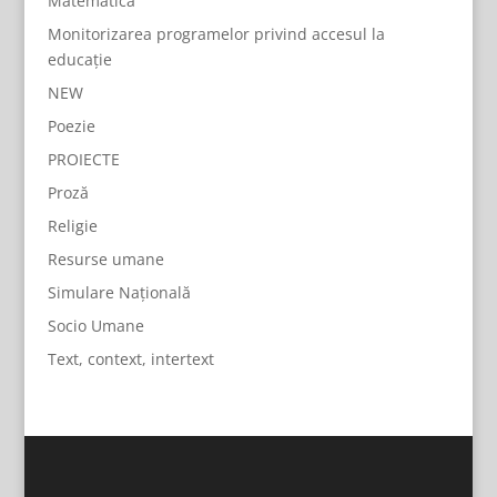
Matematica
Monitorizarea programelor privind accesul la
educație
NEW
Poezie
PROIECTE
Proză
Religie
Resurse umane
Simulare Națională
Socio Umane
Text, context, intertext