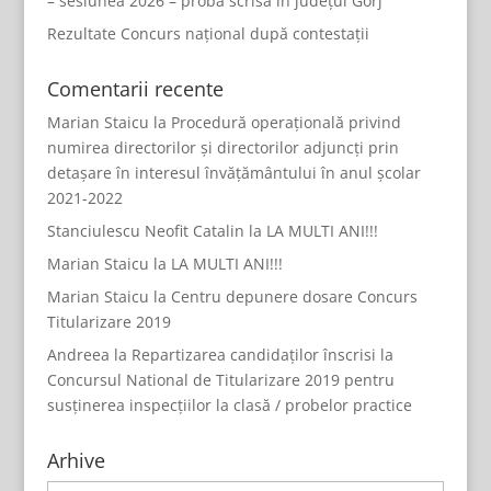
– sesiunea 2026 – proba scrisă în județul Gorj
Rezultate Concurs național după contestații
Comentarii recente
Marian Staicu
la
Procedură operațională privind
numirea directorilor și directorilor adjuncți prin
detașare în interesul învățământului în anul școlar
2021-2022
Stanciulescu Neofit Catalin
la
LA MULTI ANI!!!
Marian Staicu
la
LA MULTI ANI!!!
Marian Staicu
la
Centru depunere dosare Concurs
Titularizare 2019
Andreea
la
Repartizarea candidaților înscrisi la
Concursul National de Titularizare 2019 pentru
susținerea inspecțiilor la clasă / probelor practice
Arhive