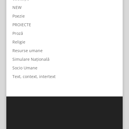
NEW
Poezie
PROIECTE
Proză
Religie
Resurse umane
Simulare Națională
Socio Umane
Text, context, intertext