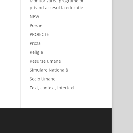
Monitorizarea programelor
privind accesul la educație
NEW
Poezie
PROIECTE
Proză
Religie
Resurse umane
Simulare Națională
Socio Umane
Text, context, intertext