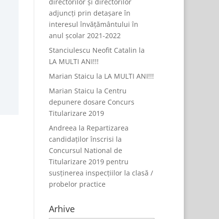
directorilor și directorilor
adjuncți prin detașare în
interesul învățământului în
anul școlar 2021-2022
Stanciulescu Neofit Catalin
la
LA MULTI ANI!!!
Marian Staicu
la
LA MULTI ANI!!!
Marian Staicu
la
Centru
depunere dosare Concurs
Titularizare 2019
Andreea
la
Repartizarea
candidaților înscrisi la
Concursul National de
Titularizare 2019 pentru
susținerea inspecțiilor la clasă /
probelor practice
Arhive