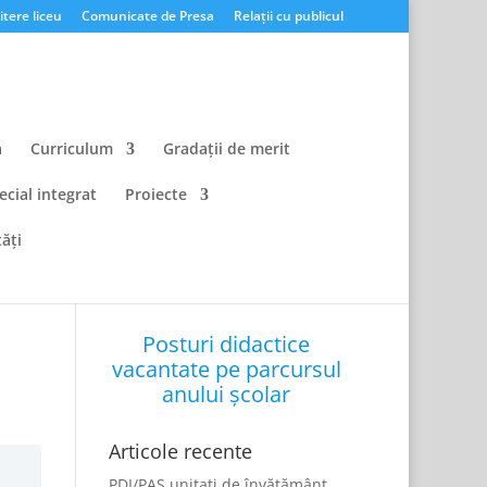
tere liceu
Comunicate de Presa
Relații cu publicul
a
Curriculum
Gradații de merit
ecial integrat
Proiecte
ăți
Posturi didactice
vacantate pe parcursul
anului școlar
Articole recente
PDI/PAS unitati de învățământ