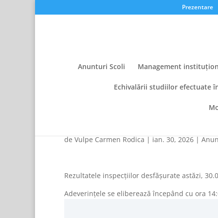
Prezentare
Anunturi Scoli
Management instituțion
Echivalării studiilor efectuate î
Mo
Rezultate inspecții spe
de
Vulpe Carmen Rodica
|
ian. 30, 2026
|
Anunt
Rezultatele inspecțiilor desfășurate astăzi, 30.0
Adeverințele se eliberează începând cu ora 14:00