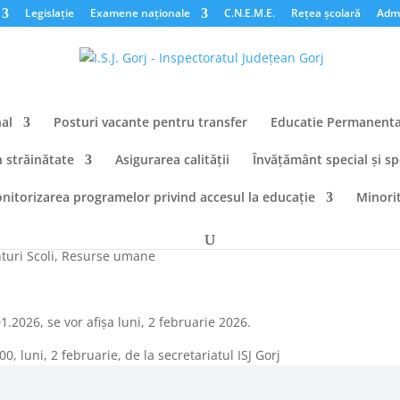
Legislație
Examene naționale
C.N.E.M.E.
Rețea școlară
Admi
al
Posturi vacante pentru transfer
Educatie Permanent
n străinătate
Asigurarea calității
Învățământ special și sp
nitorizarea programelor privind accesul la educație
Minorit
ciale/probe practice
uri Scoli
,
Resurse umane
1.2026, se vor afișa luni, 2 februarie 2026.
, luni, 2 februarie, de la secretariatul ISJ Gorj