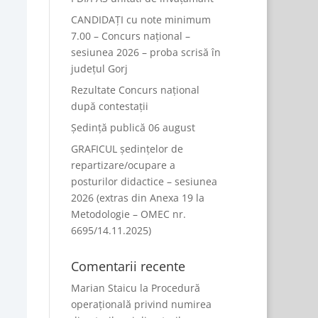
CANDIDAȚI cu note minimum
7.00 – Concurs național –
sesiunea 2026 – proba scrisă în
județul Gorj
Rezultate Concurs național
după contestații
Ședință publică 06 august
GRAFICUL ședințelor de
repartizare/ocupare a
posturilor didactice – sesiunea
2026 (extras din Anexa 19 la
Metodologie – OMEC nr.
6695/14.11.2025)
Comentarii recente
Marian Staicu
la
Procedură
operațională privind numirea