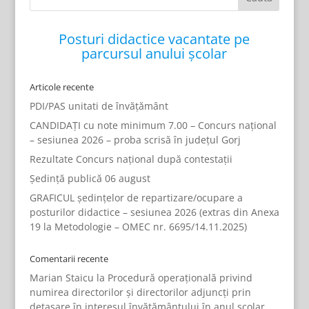
Posturi didactice vacantate pe
parcursul anului școlar
Articole recente
PDI/PAS unitati de învățământ
CANDIDAȚI cu note minimum 7.00 – Concurs național
– sesiunea 2026 – proba scrisă în județul Gorj
Rezultate Concurs național după contestații
Ședință publică 06 august
GRAFICUL ședințelor de repartizare/ocupare a
posturilor didactice – sesiunea 2026 (extras din Anexa
19 la Metodologie – OMEC nr. 6695/14.11.2025)
Comentarii recente
Marian Staicu
la
Procedură operațională privind
numirea directorilor și directorilor adjuncți prin
detașare în interesul învățământului în anul școlar