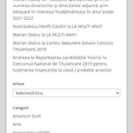
numirea directorilor și directorilor adjuncți prin
detașare în interesul învățământului în anul școlar
2021-2022
Stanciulescu Neofit Catalin
la
LA MULTI ANI!!!
Marian Staicu
la
LA MULTI ANI!!!
Marian Staicu
la
Centru depunere dosare Concurs
Titularizare 2019
Andreea
la
Repartizarea candidaților înscrisi la
Concursul National de Titularizare 2019 pentru
susținerea inspecțiilor la clasă / probelor practice
Arhive
Arhive
Categorii
Anunturi Scoli
Arte
Asigurarea calității