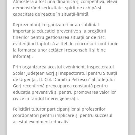
Atmosfera a fost una dinamică și competitivă, elevii
demonstrând seriozitate, spirit de echipă și
capacitate de reacție în situații-limită.
Reprezentanții organizatorilor au subliniat
importanța educației preventive și a pregătirii
tinerilor pentru gestionarea situațiilor de risc,
evidențiind faptul că astfel de concursuri contribuie
la formarea unor cetățeni responsabili și bine
informați.
Prin organizarea acestui eveniment, Inspectoratul
Școlar Județean Gorj și Inspectoratul pentru Situații
de Urgență „Lt. Col. Dumitru Petrescu” al județului
Gorj reconfirmă preocuparea constantă pentru
educația preventivă și pentru promovarea valorilor
civice în rândul tinerei generații.
Felicitări tuturor participanților și profesorilor
coordonatori pentru implicare și pentru succesul
acestui eveniment educativ!