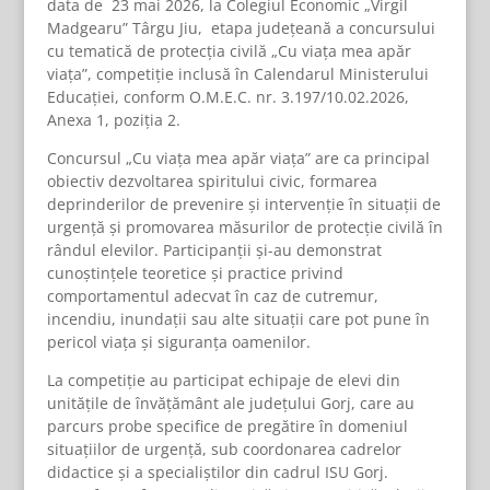
data de 23 mai 2026, la Colegiul Economic „Virgil
Madgearu” Târgu Jiu, etapa județeană a concursului
cu tematică de protecția civilă „Cu viața mea apăr
viața”, competiție inclusă în Calendarul Ministerului
Educației, conform O.M.E.C. nr. 3.197/10.02.2026,
Anexa 1, poziția 2.
Concursul „Cu viața mea apăr viața” are ca principal
obiectiv dezvoltarea spiritului civic, formarea
deprinderilor de prevenire și intervenție în situații de
urgență și promovarea măsurilor de protecție civilă în
rândul elevilor. Participanții și-au demonstrat
cunoștințele teoretice și practice privind
comportamentul adecvat în caz de cutremur,
incendiu, inundații sau alte situații care pot pune în
pericol viața și siguranța oamenilor.
La competiție au participat echipaje de elevi din
unitățile de învățământ ale județului Gorj, care au
parcurs probe specifice de pregătire în domeniul
situațiilor de urgență, sub coordonarea cadrelor
didactice și a specialiștilor din cadrul ISU Gorj.