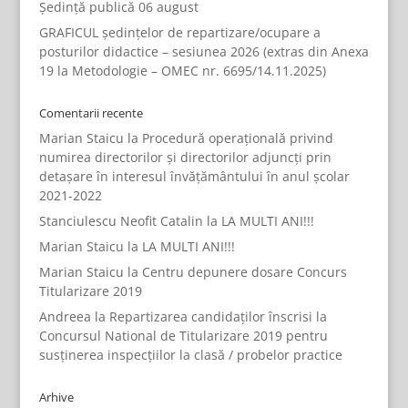
Ședință publică 06 august
GRAFICUL ședințelor de repartizare/ocupare a
posturilor didactice – sesiunea 2026 (extras din Anexa
19 la Metodologie – OMEC nr. 6695/14.11.2025)
Comentarii recente
Marian Staicu
la
Procedură operațională privind
numirea directorilor și directorilor adjuncți prin
detașare în interesul învățământului în anul școlar
2021-2022
Stanciulescu Neofit Catalin
la
LA MULTI ANI!!!
Marian Staicu
la
LA MULTI ANI!!!
Marian Staicu
la
Centru depunere dosare Concurs
Titularizare 2019
Andreea
la
Repartizarea candidaților înscrisi la
Concursul National de Titularizare 2019 pentru
susținerea inspecțiilor la clasă / probelor practice
Arhive