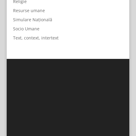
Religie
Resurse umane
Simulare Națională
Socio Umane
Text, context, intertext