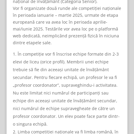
național de învățământ (Categoria Senior).
Vor fi organizate două runde ale competiției naționale
în perioada ianuarie – martie 2025, urmate de etapa
europeană care va avea loc în perioada aprilie-
mai/iunie 2025. Testările vor avea loc pe o platformă
web dedicată, neimplicând prezență fizică în niciuna
dintre etapele sale.
În competiție vor fi înscrise echipe formate din 2-3
elevi de liceu (orice profil). Membrii unei echipe
trebuie să fie din aceeași unitate de învățământ
secundar. Pentru fiecare echipă, un profesor le va fi
„profesor coordonator”, supraveghindu-i activitatea.
Nu este limitat nici numărul de participanți sau
echipe din aceeași unitate de învățământ secundar,
nici numărul de echipe supravegheate de către un
profesor coordonator. Un elev poate face parte dintr-
o singura echipă.
Limba competiției naționale va fi limba română, în