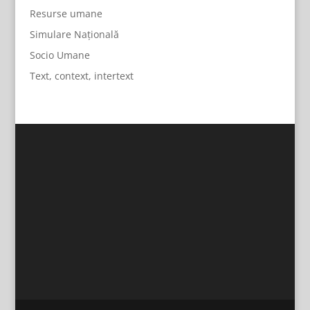
Resurse umane
Simulare Națională
Socio Umane
Text, context, intertext