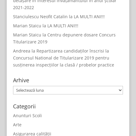
detașare în interesul învățământului în anul școlar
2021-2022
Stanciulescu Neofit Catalin
la
LA MULTI ANI!!!
Marian Staicu
la
LA MULTI ANI!!!
Marian Staicu
la
Centru depunere dosare Concurs
Titularizare 2019
Andreea
la
Repartizarea candidaților înscrisi la
Concursul National de Titularizare 2019 pentru
susținerea inspecțiilor la clasă / probelor practice
Arhive
Arhive
Categorii
Anunturi Scoli
Arte
Asigurarea calității