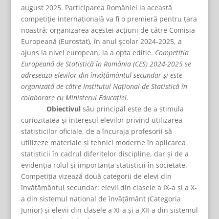
august 2025. Participarea României la această
competiție internațională va fi o premieră pentru țara
noastră; organizarea acestei acțiuni de către Comisia
Europeană (Eurostat), în anul școlar 2024-2025, a
ajuns la nivel european, la a opta ediție.
Competiția
Europeană de Statistică în România (CES) 2024-2025 se
adreseaza elevilor din învățământul secundar și este
organizată de către Institutul Național de Statistică în
colaborare cu Ministerul Educației.
Obiectivul
său principal este de a stimula
curiozitatea și interesul elevilor privind utilizarea
statisticilor oficiale, de a încuraja profesorii să
utilizeze materiale și tehnici moderne în aplicarea
statisticii în cadrul diferitelor discipline, dar și de a
evidenția rolul și importanța statisticii în societate.
Competiția vizează două categorii de elevi din
învățământul secundar: elevii din clasele a IX-a și a X-
a din sistemul național de învățământ (Categoria
Junior) și elevii din clasele a XI-a și a XII-a din sistemul