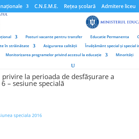
naționale
C.N.E.M.E.
Rețea școlară
Admitere liceu
țional
Posturi vacante pentru transfer
Educatie Permanenta
ate în străinătate
Asigurarea calității
Învățământ special și special 
Monitorizarea programelor privind accesul la educație
Minorități
rivire la perioada de desfăşurare a
6 – sesiune specială
iunea speciala 2016