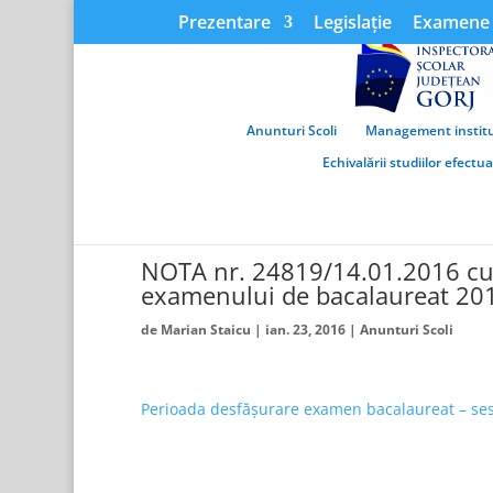
Prezentare
Legislație
Examene 
Anunturi Scoli
Management institu
Echivalării studiilor efectu
NOTA nr. 24819/14.01.2016 cu p
examenului de bacalaureat 201
de
Marian Staicu
|
ian. 23, 2016
|
Anunturi Scoli
Perioada desfășurare examen bacalaureat – ses