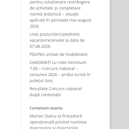
pentru soluționare restrângere
de activitate și completare
normă didactică – situații
apărute în perioada mai-august
2026
Lista posturilor/catedrelor
vacante/rezervate la data de
07.08.2026
PDI/PAS unitati de învățământ
CANDIDAȚI cu note minimum
7.00 – Concurs național –
sesiunea 2026 – proba scrisă în
județul Gorj
Rezultate Concurs național
după contestații
Comentarii recente
Marian Staicu
la
Procedură
operațională privind numirea
directorilor și directorilor