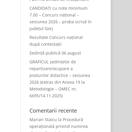
CANDIDAȚI cu note minimum
7.00 – Concurs național –
sesiunea 2026 – proba scrisă în
județul Gorj
Rezultate Concurs național
după contestații
Ședință publică 06 august
GRAFICUL ședințelor de
repartizare/ocupare a
posturilor didactice – sesiunea
2026 (extras din Anexa 19 la
Metodologie – OMEC nr.
6695/14.11.2025)
Comentarii recente
Marian Staicu
la
Procedură
operațională privind numirea