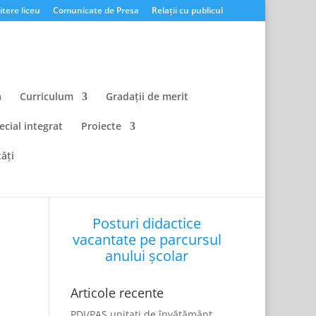
tere liceu
Comunicate de Presa
Relații cu publicul
a
Curriculum
Gradații de merit
ecial integrat
Proiecte
ăți
Posturi didactice
vacantate pe parcursul
anului școlar
Articole recente
PDI/PAS unitati de învățământ