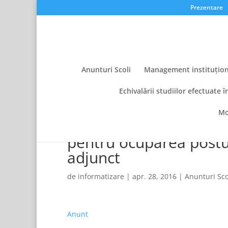
Prezentare
Anunturi Scoli
Management instituțion
Echivalării studiilor efectuate î
Mo
Anunţ depunerea dosar
pentru ocuparea postul
adjunct
de
informatizare
|
apr. 28, 2016
|
Anunturi Sco
Anunt