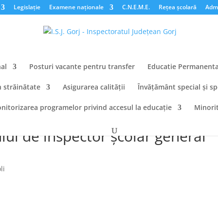
Legislație
Examene naționale
C.N.E.M.E.
Rețea școlară
Admi
al
Posturi vacante pentru transfer
Educatie Permanent
n străinătate
Asigurarea calității
Învățământ special și sp
nitorizarea programelor privind accesul la educație
Minorit
elor de înscriere la concurs
ui de inspector şcolar general
li