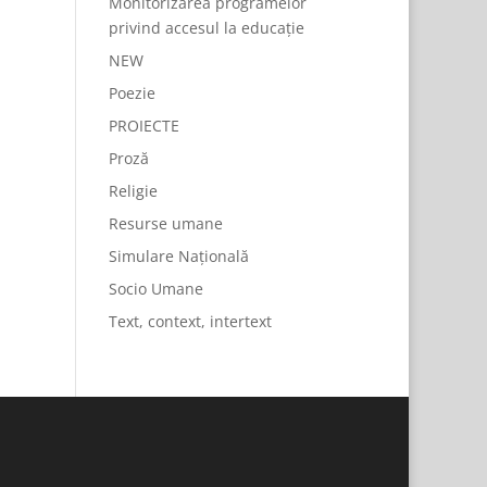
Monitorizarea programelor
privind accesul la educație
NEW
Poezie
PROIECTE
Proză
Religie
Resurse umane
Simulare Națională
Socio Umane
Text, context, intertext