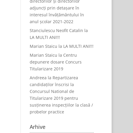
directorilor și directorilor
adjuncți prin detașare în
interesul învățământului în
anul școlar 2021-2022
Stanciulescu Neofit Catalin
la
LA MULTI ANI!!!
Marian Staicu
la
LA MULTI ANI!!!
Marian Staicu
la
Centru
depunere dosare Concurs
Titularizare 2019
Andreea
la
Repartizarea
candidaților înscrisi la
Concursul National de
Titularizare 2019 pentru
susținerea inspecțiilor la clasă /
probelor practice
Arhive