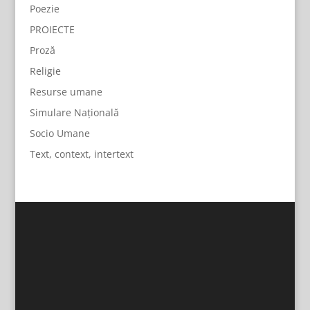
Poezie
PROIECTE
Proză
Religie
Resurse umane
Simulare Națională
Socio Umane
Text, context, intertext