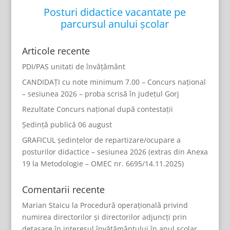
Posturi didactice vacantate pe
parcursul anului școlar
Articole recente
PDI/PAS unitati de învățământ
CANDIDAȚI cu note minimum 7.00 – Concurs național
– sesiunea 2026 – proba scrisă în județul Gorj
Rezultate Concurs național după contestații
Ședință publică 06 august
GRAFICUL ședințelor de repartizare/ocupare a
posturilor didactice – sesiunea 2026 (extras din Anexa
19 la Metodologie – OMEC nr. 6695/14.11.2025)
Comentarii recente
Marian Staicu
la
Procedură operațională privind
numirea directorilor și directorilor adjuncți prin
detașare în interesul învățământului în anul școlar