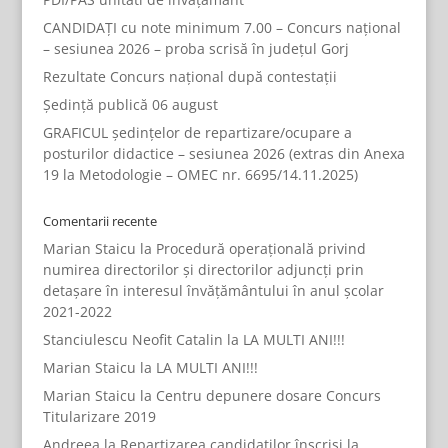
CANDIDAȚI cu note minimum 7.00 – Concurs național
– sesiunea 2026 – proba scrisă în județul Gorj
Rezultate Concurs național după contestații
Ședință publică 06 august
GRAFICUL ședințelor de repartizare/ocupare a
posturilor didactice – sesiunea 2026 (extras din Anexa
19 la Metodologie – OMEC nr. 6695/14.11.2025)
Comentarii recente
Marian Staicu
la
Procedură operațională privind
numirea directorilor și directorilor adjuncți prin
detașare în interesul învățământului în anul școlar
2021-2022
Stanciulescu Neofit Catalin
la
LA MULTI ANI!!!
Marian Staicu
la
LA MULTI ANI!!!
Marian Staicu
la
Centru depunere dosare Concurs
Titularizare 2019
Andreea
la
Repartizarea candidaților înscrisi la