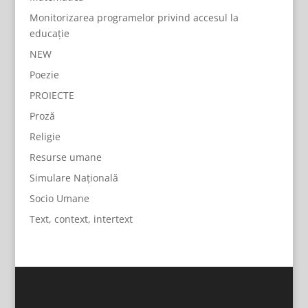
Monitorizarea programelor privind accesul la
educație
NEW
Poezie
PROIECTE
Proză
Religie
Resurse umane
Simulare Națională
Socio Umane
Text, context, intertext