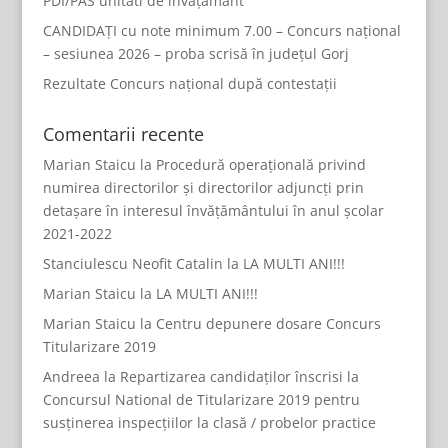
PDI/PAS unitati de învățământ
CANDIDAȚI cu note minimum 7.00 – Concurs național
– sesiunea 2026 – proba scrisă în județul Gorj
Rezultate Concurs național după contestații
Comentarii recente
Marian Staicu
la
Procedură operațională privind
numirea directorilor și directorilor adjuncți prin
detașare în interesul învățământului în anul școlar
2021-2022
Stanciulescu Neofit Catalin
la
LA MULTI ANI!!!
Marian Staicu
la
LA MULTI ANI!!!
Marian Staicu
la
Centru depunere dosare Concurs
Titularizare 2019
Andreea
la
Repartizarea candidaților înscrisi la
Concursul National de Titularizare 2019 pentru
susținerea inspecțiilor la clasă / probelor practice