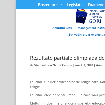
Prezentare
Legislație
Examene 
Anunturi Scoli
Management institu
Echivalării studiilor efectu
Rezultate partiale olimpiada de 
de
Stanciulescu Neofit Catalin
|
mart. 3, 2018
|
Anuntu
Felicitări tuturor profesorilor de religie care 
religie.
Felicitări elevilor pentru modul în care s-au pr
Mulțumiri doamnelor și domnișoarelor educatoar