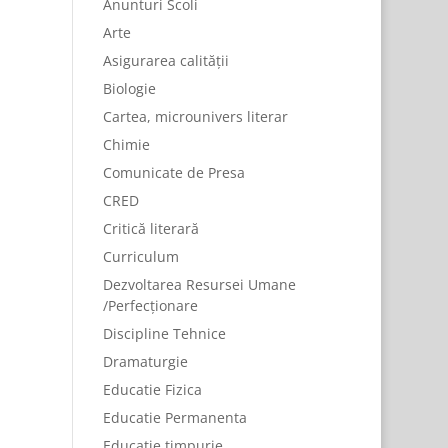
Anunturi Scoli
Arte
Asigurarea calității
Biologie
Cartea, microunivers literar
Chimie
Comunicate de Presa
CRED
Critică literară
Curriculum
Dezvoltarea Resursei Umane
/Perfecționare
Discipline Tehnice
Dramaturgie
Educatie Fizica
Educatie Permanenta
Educație timpurie