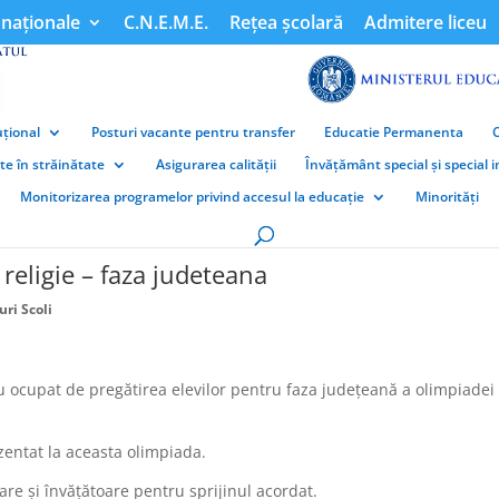
naționale
C.N.E.M.E.
Rețea școlară
Admitere liceu
țional
Posturi vacante pentru transfer
Educatie Permanenta
ate în străinătate
Asigurarea calității
Învățământ special și special 
Monitorizarea programelor privind accesul la educație
Minorități
religie – faza judeteana
ri Scoli
s-au ocupat de pregătirea elevilor pentru faza județeană a olimpiadei
ezentat la aceasta olimpiada.
e și învățătoare pentru sprijinul acordat.