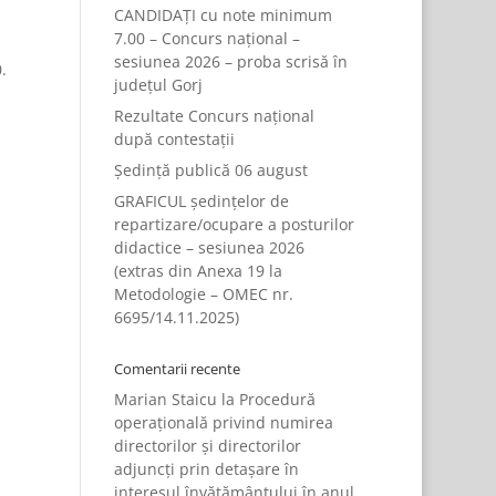
CANDIDAȚI cu note minimum
7.00 – Concurs național –
sesiunea 2026 – proba scrisă în
.
județul Gorj
Rezultate Concurs național
după contestații
Ședință publică 06 august
GRAFICUL ședințelor de
repartizare/ocupare a posturilor
didactice – sesiunea 2026
(extras din Anexa 19 la
Metodologie – OMEC nr.
6695/14.11.2025)
Comentarii recente
Marian Staicu
la
Procedură
operațională privind numirea
directorilor și directorilor
adjuncți prin detașare în
interesul învățământului în anul