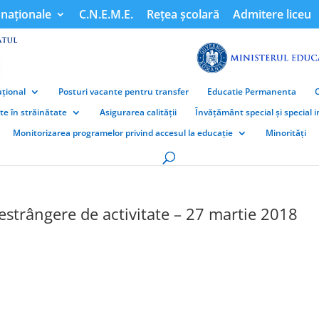
naționale
C.N.E.M.E.
Rețea școlară
Admitere liceu
țional
Posturi vacante pentru transfer
Educatie Permanenta
ate în străinătate
Asigurarea calității
Învățământ special și special 
Monitorizarea programelor privind accesul la educație
Minorități
estrângere de activitate – 27 martie 2018