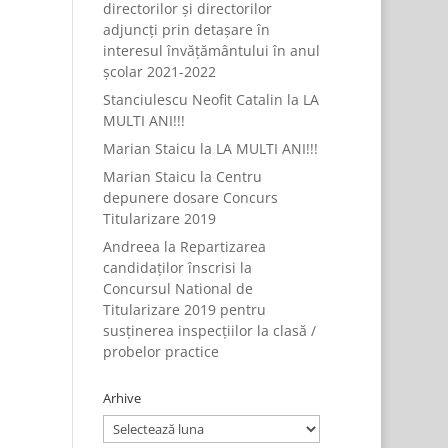
directorilor și directorilor
adjuncți prin detașare în
interesul învățământului în anul
școlar 2021-2022
Stanciulescu Neofit Catalin
la
LA
MULTI ANI!!!
Marian Staicu
la
LA MULTI ANI!!!
Marian Staicu
la
Centru
depunere dosare Concurs
Titularizare 2019
Andreea
la
Repartizarea
candidaților înscrisi la
Concursul National de
Titularizare 2019 pentru
susținerea inspecțiilor la clasă /
probelor practice
Arhive
Arhive