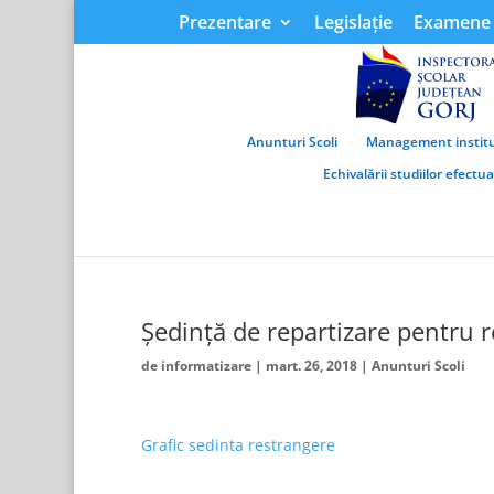
Prezentare
Legislație
Examene 
Anunturi Scoli
Management institu
Echivalării studiilor efectu
Ședință de repartizare pentru r
de
informatizare
|
mart. 26, 2018
|
Anunturi Scoli
Grafic sedinta restrangere