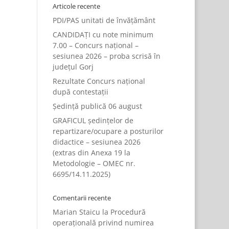
Articole recente
PDI/PAS unitati de învățământ
CANDIDAȚI cu note minimum
7.00 – Concurs național –
sesiunea 2026 – proba scrisă în
județul Gorj
Rezultate Concurs național
după contestații
Ședință publică 06 august
GRAFICUL ședințelor de
repartizare/ocupare a posturilor
didactice – sesiunea 2026
(extras din Anexa 19 la
Metodologie – OMEC nr.
6695/14.11.2025)
Comentarii recente
Marian Staicu
la
Procedură
operațională privind numirea