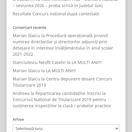
– sesiunea 2026 – proba scrisă în județul Gorj
Rezultate Concurs național după contestații
Comentarii recente
Marian Staicu
la
Procedură operațională privind
numirea directorilor și directorilor adjuncți prin
detașare în interesul învățământului în anul școlar
2021-2022
Stanciulescu Neofit Catalin
la
LA MULTI ANI!!!
Marian Staicu
la
LA MULTI ANI!!!
Marian Staicu
la
Centru depunere dosare Concurs
Titularizare 2019
Andreea
la
Repartizarea candidaților înscrisi la
Concursul National de Titularizare 2019 pentru
susținerea inspecțiilor la clasă / probelor practice
Arhive
Arhive