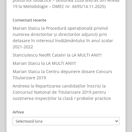
posturilor didactice – sesiunea 2026 (extras din Anexa
19 la Metodologie – OMEC nr. 6695/14.11.2025)
Comentarii recente
Marian Staicu
la
Procedură operațională privind
numirea directorilor și directorilor adjuncți prin
detașare în interesul învățământului în anul școlar
2021-2022
Stanciulescu Neofit Catalin
la
LA MULTI ANI!!!
Marian Staicu
la
LA MULTI ANI!!!
Marian Staicu
la
Centru depunere dosare Concurs
Titularizare 2019
Andreea
la
Repartizarea candidaților înscrisi la
Concursul National de Titularizare 2019 pentru
susținerea inspecțiilor la clasă / probelor practice
Arhive
Arhive