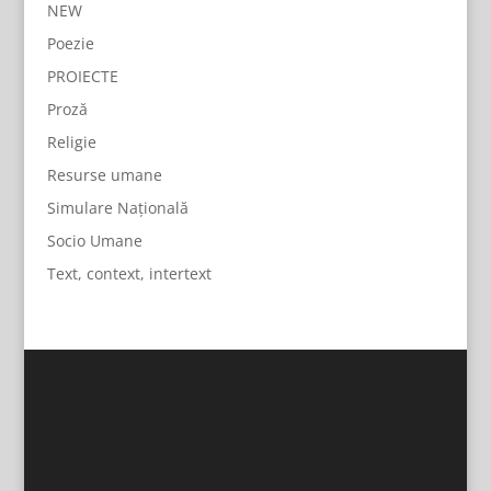
NEW
Poezie
PROIECTE
Proză
Religie
Resurse umane
Simulare Națională
Socio Umane
Text, context, intertext