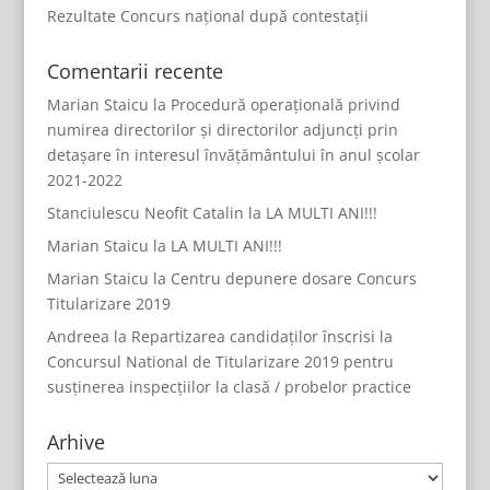
Rezultate Concurs național după contestații
Comentarii recente
Marian Staicu
la
Procedură operațională privind
numirea directorilor și directorilor adjuncți prin
detașare în interesul învățământului în anul școlar
2021-2022
Stanciulescu Neofit Catalin
la
LA MULTI ANI!!!
Marian Staicu
la
LA MULTI ANI!!!
Marian Staicu
la
Centru depunere dosare Concurs
Titularizare 2019
Andreea
la
Repartizarea candidaților înscrisi la
Concursul National de Titularizare 2019 pentru
susținerea inspecțiilor la clasă / probelor practice
Arhive
Arhive